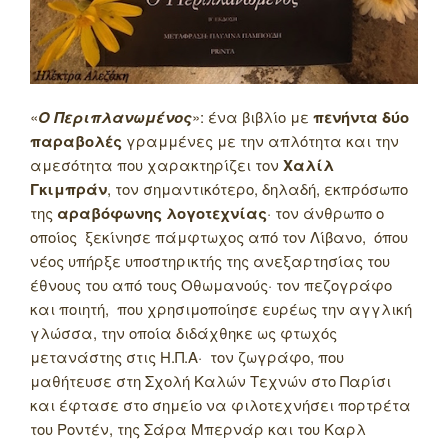
«
Ο Περιπλανωμένος
»: ένα βιβλίο με
πενήντα δύο
παραβολές
γραμμένες με την απλότητα και την
αμεσότητα που χαρακτηρίζει τον
Χαλίλ
Γκιμπράν
, τον σημαντικότερο, δηλαδή, εκπρόσωπο
της
αραβόφωνης λογοτεχνίας
· τον άνθρωπο ο
οποίος ξεκίνησε πάμφτωχος από τον Λίβανο, όπου
νέος υπήρξε υποστηρικτής της ανεξαρτησίας του
έθνους του από τους Οθωμανούς· τον πεζογράφο
και ποιητή, που χρησιμοποίησε ευρέως την αγγλική
γλώσσα, την οποία διδάχθηκε ως φτωχός
μετανάστης στις Η.Π.Α· τον ζωγράφο, που
μαθήτευσε στη Σχολή Καλών Τεχνών στο Παρίσι
και έφτασε στο σημείο να φιλοτεχνήσει πορτρέτα
του Ροντέν, της Σάρα Μπερνάρ και του Καρλ