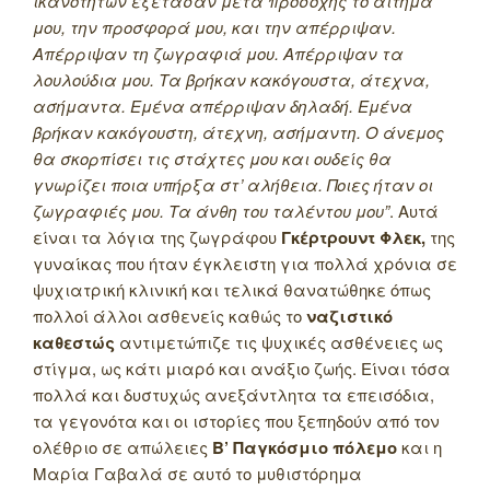
ικανοτήτων εξέτασαν μετά προσοχής το αίτημά
μου, την προσφορά μου, και την απέρριψαν.
Απέρριψαν τη ζωγραφιά μου. Απέρριψαν τα
λουλούδια μου. Τα βρήκαν κακόγουστα, άτεχνα,
ασήμαντα. Εμένα απέρριψαν δηλαδή. Εμένα
βρήκαν κακόγουστη, άτεχνη, ασήμαντη. Ο άνεμος
θα σκορπίσει τις στάχτες μου και ουδείς θα
γνωρίζει ποια υπήρξα στ’ αλήθεια. Ποιες ήταν οι
ζωγραφιές μου. Τα άνθη του ταλέντου μου”
. Αυτά
είναι τα λόγια της ζωγράφου
Γκέρτρουντ Φλεκ,
της
γυναίκας που ήταν έγκλειστη για πολλά χρόνια σε
ψυχιατρική κλινική και τελικά θανατώθηκε όπως
πολλοί άλλοι ασθενείς καθώς το
ναζιστικό
καθεστώς
αντιμετώπιζε τις ψυχικές ασθένειες ως
στίγμα, ως κάτι μιαρό και ανάξιο ζωής. Είναι τόσα
πολλά και δυστυχώς ανεξάντλητα τα επεισόδια,
τα γεγονότα και οι ιστορίες που ξεπηδούν από τον
ολέθριο σε απώλειες
Β’ Παγκόσμιο πόλεμο
και η
Μαρία Γαβαλά σε αυτό το μυθιστόρημα