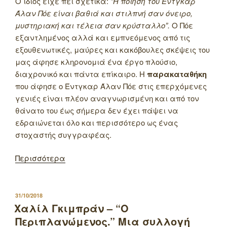
Ο ίδιος είχε πει σχετικά:
“Η ποίηση του Έντγκαρ
Άλαν Πόε είναι βαθιά και στιλπνή σαν όνειρο,
μυστηριακή και τέλεια σαν κρύσταλλο”.
Ο Πόε
εξαντλημένος αλλά και εμπνεόμενος από τις
εξουθενωτικές, μαύρες και κακόβουλες σκέψεις του
μας άφησε κληρονομιά ένα έργο πλούσιο,
διαχρονικό και πάντα επίκαιρο. Η
παρακαταθήκη
που άφησε ο Έντγκαρ Άλαν Πόε στις επερχόμενες
γενιές είναι πλέον αναγνωρισμένη και από τον
θάνατο του έως σήμερα δεν έχει πάψει να
εδραιώνεται όλο και περισσότερο ως ένας
στοχαστής συγγραφέας.
Περισσότερα
ΔΗΜΟΣΙΕΥΤΗΚΕ
31/10/2018
ΣΤΙΣ
Χαλίλ Γκιμπράν – “Ο
Περιπλανώμενος.” Μια συλλογή