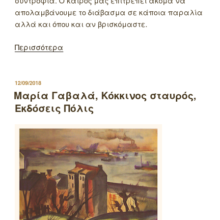
συντροφιά. Ο καιρός μάς επιτρέπει ακόμα να
απολαμβάνουμε το διάβασμα σε κάποια παραλία
αλλά και όπου και αν βρισκόμαστε.
Περισσότερα
ΔΗΜΟΣΙΕΥΤΗΚΕ
12/09/2018
ΣΤΙΣ
Μαρία Γαβαλά, Κόκκινος σταυρός,
Εκδόσεις Πόλις