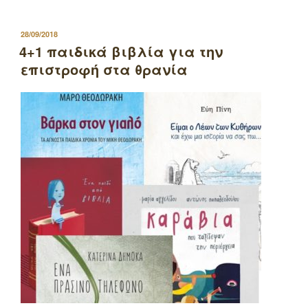
ΔΗΜΟΣΙΕΥΤΗΚΕ
28/09/2018
ΣΤΙΣ
4+1 παιδικά βιβλία για την
επιστροφή στα θρανία