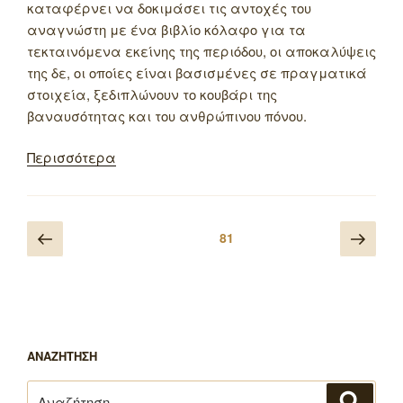
καταφέρνει να δοκιμάσει τις αντοχές του
αναγνώστη με ένα βιβλίο κόλαφο για τα
τεκταινόμενα εκείνης της περιόδου, οι αποκαλύψεις
της δε, οι οποίες είναι βασισμένες σε πραγματικά
στοιχεία, ξεδιπλώνουν το κουβάρι της
βαναυσότητας και του ανθρώπινου πόνου.
Περισσότερα
Πλοήγηση
Προηγούμενη
Επό
Σελίδα
81
άρθρων
σελίδα
σελ
ΑΝΑΖΗΤΗΣΗ
Αναζήτηση
Αναζή