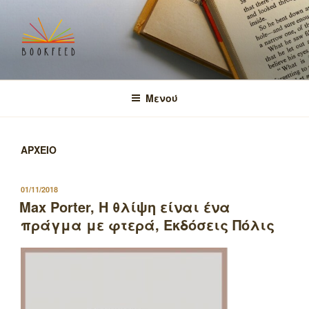
Μετάβαση
στο
περιεχόμενο
BOOKFEED
μοιραζόμαστε την αγάπη για τα βιβλία και τη γνώση!
Μενού
ΑΡΧΕΙΟ
ΔΗΜΟΣΙΕΥΤΗΚΕ
01/11/2018
ΣΤΙΣ
Max Porter, Η θλίψη είναι ένα
πράγμα με φτερά, Εκδόσεις Πόλις