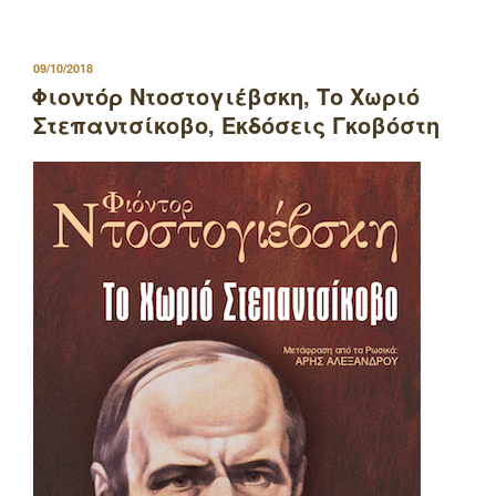
ΔΗΜΟΣΙΕΥΤΗΚΕ
09/10/2018
ΣΤΙΣ
Φιοντόρ Ντοστογιέβσκη, Το Χωριό
Στεπαντσίκοβο, Εκδόσεις Γκοβόστη