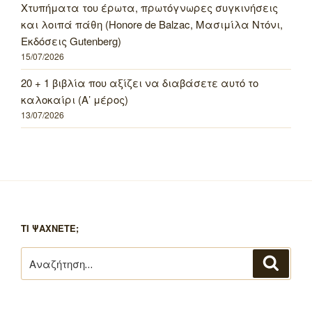
Χτυπήματα του έρωτα, πρωτόγνωρες συγκινήσεις
και λοιπά πάθη (Honore de Balzac, Μασιμίλα Ντόνι,
Εκδόσεις Gutenberg)
15/07/2026
20 + 1 βιβλία που αξίζει να διαβάσετε αυτό το
καλοκαίρι (Α’ μέρος)
13/07/2026
ΤΙ ΨΑΧΝΕΤΕ;
Αναζήτηση
Αναζή
για: