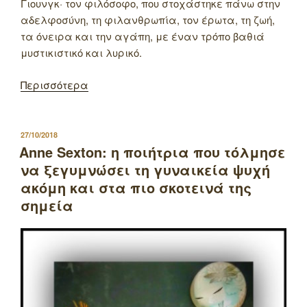
Γιουνγκ· τον φιλόσοφο, που στοχάστηκε πάνω στην
αδελφοσύνη, τη φιλανθρωπία, τον έρωτα, τη ζωή,
τα όνειρα και την αγάπη, με έναν τρόπο βαθιά
μυστικιστικό και λυρικό.
Περισσότερα
ΔΗΜΟΣΙΕΥΤΗΚΕ
27/10/2018
ΣΤΙΣ
Αnne Sexton: η ποιήτρια που τόλμησε
να ξεγυμνώσει τη γυναικεία ψυχή
ακόμη και στα πιο σκοτεινά της
σημεία