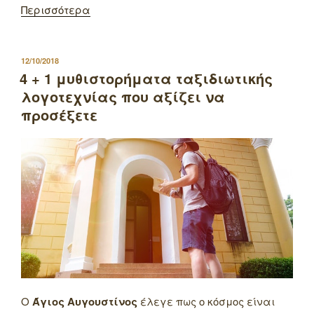
Περισσότερα
ΔΗΜΟΣΙΕΥΤΗΚΕ
12/10/2018
ΣΤΙΣ
4 + 1 μυθιστορήματα ταξιδιωτικής
λογοτεχνίας που αξίζει να
προσέξετε
Ο
Άγιος Αυγουστίνος
έλεγε πως ο κόσμος είναι