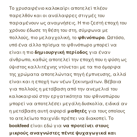
Το χρυσαφένιο καλοκαίρι αποτελεί πλέον
παρελθόν και οι ανάλαφρες στιγμές του
παραμένουν ως αναμνήσεις. Η πιο ζεστή εποχή του
χρόνου έδωσε τη θέση του στη, σύμφωνα με
πολλούς, πιο μελαγχολική, το
φθινόπωρο
. Ωστόσο,
υπό ένα άλλο πρίσμα το φθινόπωρο μπορεί να
είναι η πιο
δημιουργική περίοδος
για έναν
άνθρωπο, καθώς αποτελεί την εποχή που η φύση ως
ύψιστος καλλιτέχνης ντύνεται με τα πιο όμορφα
της χρώματα αποτελώντας πηγή έμπνευσης, αλλά
είναι και η εποχή των νέων ξεκινημάτων. Βέβαια
για πολλούς η μετάβαση από την ανεμελιά του
καλοκαιριού στην εργατικότητα του φθινοπώρου
μπορεί να αποτελέσει μεγάλη δυσκολία, ειδικά αν
η μετάβαση αυτή αφορά
μαθητές
για τους οποίους
το ατελείωτο παιχνίδι πρέπει να διακοπεί. Το
bookfeed
είναι εδώ για
να προτείνει στους
μικρούς αναγνώστες πέντε ψυχαγωγικά και