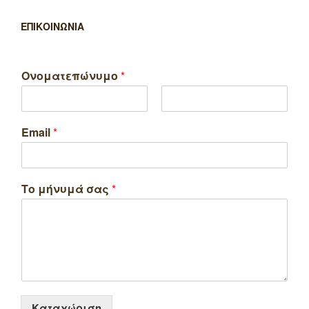
ΕΠΙΚΟΙΝΩΝΙΑ
Ονοματεπώνυμο
*
F
L
i
a
Email
*
r
s
s
t
t
Το μήνυμά σας
*
Καταχώριση