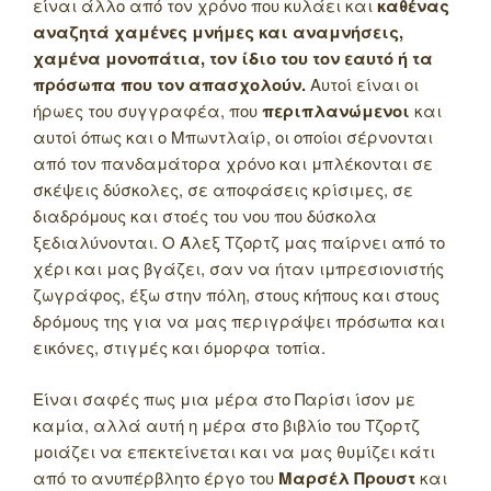
είναι άλλο από τον χρόνο που κυλάει και
καθένας
αναζητά χαμένες μνήμες και αναμνήσεις,
χαμένα μονοπάτια, τον ίδιο του τον εαυτό ή τα
πρόσωπα που τον απασχολούν.
Αυτοί είναι οι
ήρωες του συγγραφέα, που
περιπλανώμενοι
και
αυτοί όπως και ο Μπωντλαίρ, οι οποίοι σέρνονται
από τον πανδαμάτορα χρόνο και μπλέκονται σε
σκέψεις δύσκολες, σε αποφάσεις κρίσιμες, σε
διαδρόμους και στοές του νου που δύσκολα
ξεδιαλύνονται. Ο Άλεξ Τζορτζ μας παίρνει από το
χέρι και μας βγάζει, σαν να ήταν ιμπρεσιονιστής
ζωγράφος, έξω στην πόλη, στους κήπους και στους
δρόμους της για να μας περιγράψει πρόσωπα και
εικόνες, στιγμές και όμορφα τοπία.
Είναι σαφές πως μια μέρα στο Παρίσι ίσον με
καμία, αλλά αυτή η μέρα στο βιβλίο του Τζορτζ
μοιάζει να επεκτείνεται και να μας θυμίζει κάτι
από το ανυπέρβλητο έργο του
Μαρσέλ Προυστ
και