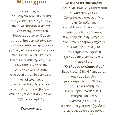
Μεταίχμιο
“Οι Βιολέτες του Μάρτη”
Βερολίνο, 1936. Λίγο πριν από
Οι εικόνες που
τη διεξαγωγή των
δημιουργούνται κατά την
Ολυμπιακών Αγώνων. Μια
ανάγνωση των διηγημάτων
γκρίζα πόλη, με
του είναι οριακά ανεκτές,
καταθλιπτικούς δρόμους κι
σχεδόν αφόρητες και
ανέκφραστα πρόσωπα,
διακατέχονται από έναν
παραδομένη στη βροχή και
έντονα δραματικό τόνο και
στα μεγαλεπήβολα σχέδια
από ένα ασήκωτο φορτίο. Ο
του Χίτλερ. Η τζαζ, τα
χρόνος κάπου εκεί μοιάζει να
καμπαρέ, η ευθυμία, η
σταματάει και να κοιτάει
χαλαρότητα ανήκουν στο
κατάματα τους ήρωες. Κάτι
παρελθόν.
σαν τους πίνακες του
“Ο χλομός εγκληματίας”
Έντουαρντ Χόπερ όπου η
Βερολίνο, 1938. Η Γερμανία,
αναμονή είναι βασανιστική
υποταγμένη στη
και εξωθεί τους
μεγαλομανία του Χίτλερ,
πρωταγωνιστές σε ενατένιση
φαίνεται έτοιμη να
και διάλογο με το βρώμικο
κατακτήσει τον κόσμο. Ο
εγώ τους σαν η κάθαρση δεν
Μπέρνι Γκούντερ
έχει ώρα άφιξης.
συνεργάζεται με την
αστυνομία για την εξιχνίαση
Περισσότερα
μιας σειράς αποτρόπαιων