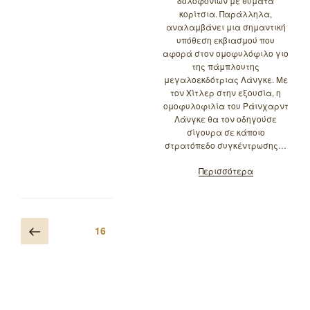
δολοφονιών με θύματα
κορίτσια. Παράλληλα,
αναλαμβάνει μια σημαντική
υπόθεση εκβιασμού που
αφορά στον ομοφυλόφιλο γιο
της πάμπλουτης
μεγαλοεκδότριας Λάνγκε. Με
τον Χίτλερ στην εξουσία, η
ομοφυλοφιλία του Ράινχαρντ
Λάνγκε θα τον οδηγούσε
σίγουρα σε κάποιο
στρατόπεδο συγκέντρωσης…
Περισσότερα
Πλοήγηση
Προηγούμενη
Σελίδα
16
άρθρων
σελίδα