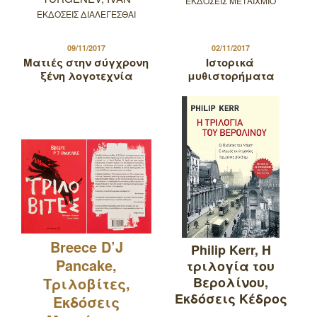
ΕΚΔΟΣΕΙΣ ΜΕΤΑΙΧΜΙΟ
ΕΚΔΟΣΕΙΣ ΔΙΑΛΕΓΕΣΘΑΙ
ΔΗΜΟΣΙΕΥΤΗΚΕ
ΔΗΜΟΣΙΕΥΤΗΚΕ
09/11/2017
02/11/2017
ΣΤΙΣ
ΣΤΙΣ
Ματιές στην σύγχρονη
Ιστορικά
ξένη λογοτεχνία
μυθιστορήματα
Breece D’J
Philip Kerr, Η
Pancake,
τριλογία του
Τριλοβίτες,
Βερολίνου,
Εκδόσεις Κέδρος
Εκδόσεις