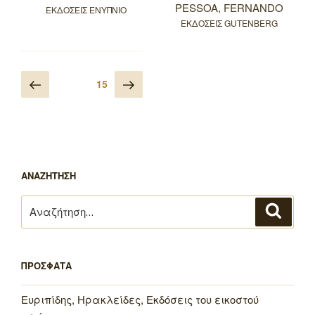
PESSOA, FERNANDO
ΕΚΔΟΣΕΙΣ ΕΝΥΠΝΙΟ
ΕΚΔΟΣΕΙΣ GUTENBERG
Πλοήγηση
Προηγούμενη
Επόμενη
Σελίδα
15
άρθρων
σελίδα
σελίδα
ΑΝΑΖΗΤΗΣΗ
Αναζήτηση
Αναζή
για:
ΠΡΟΣΦΑΤΑ
Ευριπίδης, Ηρακλείδες, Εκδόσεις του εικοστού