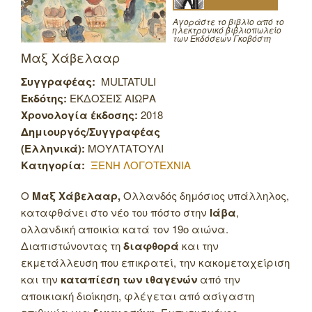
Αγοράστε το βιβλίο από το
ηλεκτρονικό βιβλιοπωλείο
των Εκδόσεων Γκοβόστη
Μαξ Χάβελααρ
Συγγραφέας:
MULTATULI
Εκδότης:
ΕΚΔΟΣΕΙΣ ΑΙΩΡΑ
Χρονολογία έκδοσης:
2018
Δημιουργός/Συγγραφέας
(Ελληνικά):
ΜΟΥΛΤΑΤΟΥΛΙ
Κατηγορία:
ΞΕΝΗ ΛΟΓΟΤΕΧΝΙΑ
Ο
Μαξ Χάβελααρ,
Ολλανδός δημόσιος υπάλληλος,
καταφθάνει στο νέο του πόστο στην
Ιάβα
,
ολλανδική αποικία κατά τον 19ο αιώνα.
Διαπιστώνοντας τη
διαφθορά
και την
εκμετάλλευση που επικρατεί, την κακομεταχείριση
και την
καταπίεση των ιθαγενών
από την
αποικιακή διοίκηση, φλέγεται από ασίγαστη