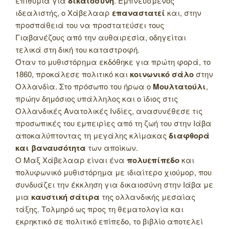
επιθυμία για
δικαιοσύνη
. Εμπνευσμένος
ιδεαλιστής, ο Χάβελααρ
επαναστατεί
και, στην
προσπάθειά του να προστατεύσει τους
Γιαβανέζους από την αυθαιρεσία, οδηγείται
τελικά στη δική του καταστροφή.
Όταν το μυθιστόρημα εκδόθηκε για πρώτη φορά, το
1860, προκάλεσε πολιτικό και
κοινωνικό σάλο
στην
Ολλανδία. Στο πρόσωπο του ήρωα ο
Μουλτατούλι
,
πρώην δημόσιος υπάλληλος και ο ίδιος στις
Ολλανδικές Ανατολικές Ινδίες, ανασυνέθεσε τις
προσωπικές του εμπειρίες από τη ζωή του στην Ιάβα
αποκαλύπτοντας τη μεγάλης κλίμακας
διαφθορά
και βαναυσότητα
των αποίκων.
Ο Μαξ Χάβελααρ είναι ένα
πολυεπίπεδο
και
πολυφωνικό μυθιστόρημα με ιδιαίτερο χιούμορ, που
συνδυάζει την έκκληση για δικαιοσύνη στην Ιάβα με
μια
καυστική σάτιρα
της ολλανδικής μεσαίας
τάξης. Τολμηρό ως προς τη θεματολογία και
εκρηκτικό σε πολιτικό επίπεδο, το βιβλίο αποτελεί