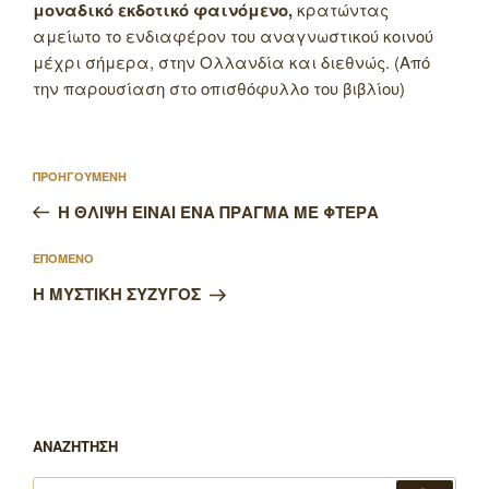
μοναδικό εκδοτικό φαινόμενο,
κρατώντας
αμείωτο το ενδιαφέρον του αναγνωστικού κοινού
μέχρι σήμερα, στην Ολλανδία και διεθνώς. (Από
την παρουσίαση στο οπισθόφυλλο του βιβλίου)
Πλοήγηση
Προηγούμενο
ΠΡΟΗΓΟΥΜΕΝΗ
άρθρων
άρθρο
Η ΘΛΙΨΗ ΕΙΝΑΙ ΕΝΑ ΠΡΑΓΜΑ ΜΕ ΦΤΕΡΑ
Επόμενο
ΕΠΟΜΕΝΟ
άρθρο
Η ΜΥΣΤΙΚΗ ΣΥΖΥΓΟΣ
ΑΝΑΖΗΤΗΣΗ
Αναζήτηση