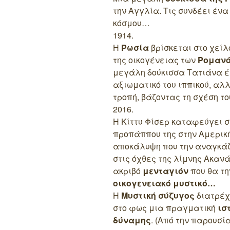
την Αγγλία. Τις συνδέει έν
κόσμου…
1914.
Η
Ρωσία
βρίσκεται στο χείλ
της οικογένειας των
Ρομαν
μεγάλη δούκισσα Τατιάνα έχ
αξιωματικό του ιππικού, αλ
τροπή, βάζοντας τη σχέση του
2016.
Η Κίττυ Φίσερ καταφεύγει σ
προπάππου της στην Αμερικ
αποκάλυψη που την αναγκάζε
στις όχθες της λίμνης Ακαν
ακριβό
μενταγιόν
που θα τη
οικογενειακό μυστικό…
Η
Μυστική σύζυγος
διατρέχ
στο φως μια πραγματική
ισ
δύναμης
. (Από την παρουσί