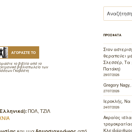
Αναζήτηση
για:
ΠΡΟΣΦΑΤΑ
Στον αστερισ
ΑΓΟΡΑΣΤΕ ΤΟ
θεραπεύει μέ
Σλεσσέρ, Τα 
οράστε το βιβλίο από το
εκτρονικό βιβλιοπωλείο των
Πατάκη)
δόσεων Γκοβόστη
29/07/2026
Gregory Nagy,
27/07/2026
Ιεροκλής, Να
24/07/2026
Ελληνικά):
ΠΟΛ, ΤΖΙΛ
Ακραίος ισλα
ΧΝΙΑ
τρομοκρατίας 
Κλειδάριθμος
Ρωσίας
και μια
δημοσιογράφος
από