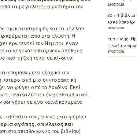
22/07/2026
α από τα μεγαλύτερα μυστήρια του
20 + 1 βιβλία
το καλοκαίρι 
ος της καταστροφής και το μέλλον
20/07/2026
όφ
κρέμεται από μια κλωστή. Η
Ευριπίδης, Ηρ
ει ερωτευτεί τον Ντμίτρι, έναν
εικοστού πρώ
λά τα γεγονότα παίρνουν ολέθρια
17/07/2026
ς -και τη ζωή τους- σε κίνδυνο.
το απομονωμένο εξοχικό του
ή ύστερα από μια συνταρακτική
ι να φύγει από το Λονδίνο. Εκεί,
άμπι, ανακαλύπτει ένα εκθαμβωτικό,
ν οδηγήσει σε ένα καλά κρυμμένο
ει αβίαστα τους αιώνες και φέρνει
τορία αγάπης, απώλειας και
αση στο οπισθόφυλλο του βιβλίου)