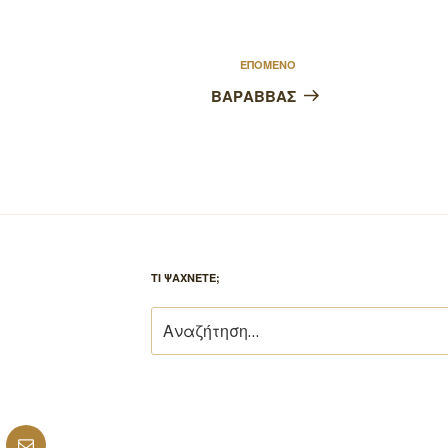
Επόμενο
ΕΠΟΜΕΝΟ
άρθρο
ΒΑΡΑΒΒΑΣ
ΤΙ ΨΑΧΝΕΤΕ;
Αναζήτηση
για:
ube
Email