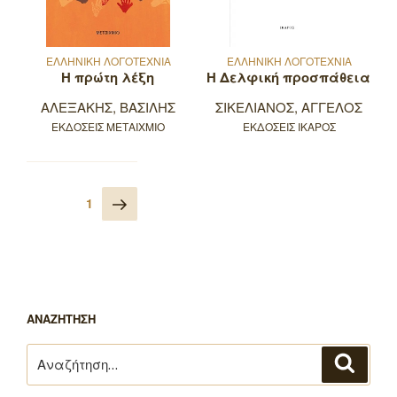
ΕΛΛΗΝΙΚΗ ΛΟΓΟΤΕΧΝΙΑ
ΕΛΛΗΝΙΚΗ ΛΟΓΟΤΕΧΝΙΑ
Η πρώτη λέξη
Η Δελφική προσπάθεια
ΑΛΕΞΑΚΗΣ, ΒΑΣΙΛΗΣ
ΣΙΚΕΛΙΑΝΟΣ, ΑΓΓΕΛΟΣ
ΕΚΔΟΣΕΙΣ ΜΕΤΑΙΧΜΙΟ
ΕΚΔΟΣΕΙΣ ΙΚΑΡΟΣ
Πλοήγηση
Επόμενη
Σελίδα
1
άρθρων
σελίδα
ΑΝΑΖΗΤΗΣΗ
Αναζήτηση
Αναζή
για: