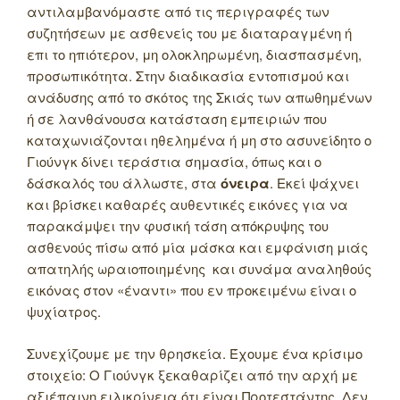
αντιλαμβανόμαστε από τις περιγραφές των
συζητήσεων με ασθενείς του με διαταραγμένη ή
επι το ηπιότερον, μη ολοκληρωμένη, διασπασμένη,
προσωπικότητα. Στην διαδικασία εντοπισμού και
ανάδυσης από το σκότος της Σκιάς των απωθημένων
ή σε λανθάνουσα κατάσταση εμπειριών που
καταχωνιάζονται ηθελημένα ή μη στο ασυνείδητο ο
Γιούνγκ δίνει τεράστια σημασία, όπως και ο
δάσκαλός του άλλωστε, στα
όνειρα
. Εκεί ψάχνει
και βρίσκει καθαρές αυθεντικές εικόνες για να
παρακάμψει την φυσική τάση απόκρυψης του
ασθενούς πίσω από μία μάσκα και εμφάνιση μιάς
απατηλής ωραιοποιημένης και συνάμα αναληθούς
εικόνας στον «έναντι» που εν προκειμένω είναι ο
ψυχίατρος.
Συνεχίζουμε με την θρησκεία. Έχουμε ένα κρίσιμο
στοιχείο: Ο Γιούνγκ ξεκαθαρίζει από την αρχή με
αξιέπαινη ειλικρίνεια ότι είναι Προτεστάντης. Δεν