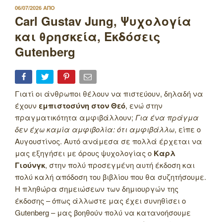
ΔΗΜΟΣΙΕΥΤΗΚΕ
06/07/2026
ΑΠΟ
ΣΤΙΣ
Carl Gustav Jung, Ψυχολογία
και θρησκεία, Εκδόσεις
Gutenberg
Γιατί οι άνθρωποι θέλουν να πιστεύουν, δηλαδή να
έχουν
εμπιστοσύνη στον Θεό
, ενώ στην
πραγματικότητα αμφιβάλλουν;
Για ένα πράγμα
δεν έχω καμία αμφιβολία: ότι αμφιβάλλω
, είπε ο
Αυγουστίνος. Αυτό ανάμεσα σε πολλά έρχεται να
μας εξηγήσει με όρους ψυχολογίας ο
Καρλ
Γιούνγκ
, στην πολύ προσεγμένη αυτή έκδοση και
πολύ καλή απόδοση του βιβλίου που θα συζητήσουμε.
H πληθώρα σημειώσεων των δημιουργών της
έκδοσης – όπως άλλωστε μας έχει συνηθίσει ο
Gutenberg – μας βοηθούν πολύ να κατανοήσουμε