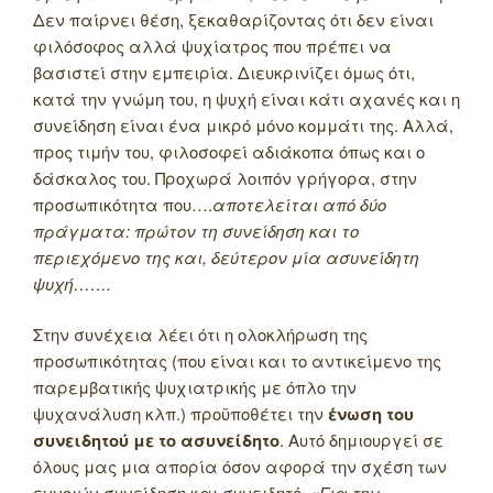
Δεν παίρνει θέση, ξεκαθαρίζοντας ότι δεν είναι
φιλόσοφος αλλά ψυχίατρος που πρέπει να
βασιστεί στην εμπειρία. Διευκρινίζει όμως ότι,
κατά την γνώμη του, η ψυχή είναι κάτι αχανές και η
συνείδηση είναι ένα μικρό μόνο κομμάτι της. Αλλά,
προς τιμήν του, φιλοσοφεί αδιάκοπα όπως και ο
δάσκαλος του. Προχωρά λοιπόν γρήγορα, στην
προσωπικότητα που….
αποτελείται από δύο
πράγματα: πρώτον τη συνείδηση και το
περιεχόμενο της και, δεύτερον μία ασυνείδητη
ψυχή…….
Στην συνέχεια λέει ότι η ολοκλήρωση της
προσωπικότητας (που είναι και το αντικείμενο της
παρεμβατικής ψυχιατρικής με όπλο την
ψυχανάλυση κλπ.) προϋποθέτει την
ένωση του
συνειδητού με το ασυνείδητο
. Αυτό δημιουργεί σε
όλους μας μια απορία όσον αφορά την σχέση των
εννοιών συνείδηση και συνειδητό
. «Για την