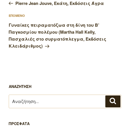
άρθρο
Pierre Jean Jouve, Εκάτη, Εκδόσεις Άγρα
Επόμενο
ΕΠΟΜΕΝΟ
άρθρο
Γυναίκες πειραματόζωα στη δίνη του Β’
Παγκοσμίου πολέμου (Martha Hall Kelly,
Πασχαλιές στο συρματόπλεγμα, Εκδόσεις
Κλειδάριθμος)
ΑΝΑΖΗΤΗΣΗ
Αναζήτηση
Αναζή
για:
ΠΡΟΣΦΑΤΑ