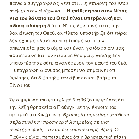
πάνω ο συγγραφέας λέει ότι
….η επιλογή του θεού
ανήκει στον άνθρωπο….
Η επίθεση του στον Νίτσε
για τον θάνατο του Θεού είναι υπερβολική και
αδικαιολόγητη
διότι ο Νίτσε δεν συνέστησε την
θανάτωση του Θεού, αντίθετα υποστήριξε ότι τώρα
δεν έχουμε κλαδί να πιαστούμε και στην
απελπισία μας ακόμα και έναν γάιδαρο αν μας
προτείνανε θα τον κάναμε θεό μας. Επίσης δεν
υποκατέστησε ούτε αναγόρευσε τον εαυτό του θεό.
Η υπογραφή Διόνυσος μπορεί να σημαίνει ότι
θεώρησε ότι διέρρηξε την άβυσσο και βρήκε το
Είναι του.
Σε σημείωση του επιμελητή διαβάζουμε επίσης ότι
την λέξη θρησκεία ο Γιούνγκ με την έννοια του
ορισμού του Κικέρωνα
: Θρησκεία σημαίνει απόδοση
σεβασμού και προσφορά λατρείας σε μια
ανώτερη φύση, την οποία αποκαλούμε θεϊκή.
Ο
Γιούνγκ είναι πεπεισμένος ότι η θρησκευτική πίστη