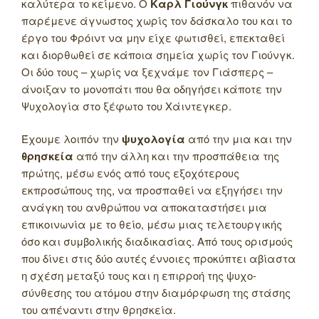
καλύτερα το κείμενο. Ο
Καρλ Γιούνγκ
πιθανόν να
παρέμενε άγνωστος χωρίς τον δάσκαλο του και το
έργο του Φρόιντ να μην είχε φωτισθεί, επεκταθεί
και διορθωθεί σε κάποια σημεία χωρίς τον Γιούνγκ.
Οι δύο τους – χωρίς να ξεχνάμε τον Γιάσπερς –
άνοιξαν το μονοπάτι που θα οδηγήσει κάποτε την
Ψυχολογία στο ξέφωτο του Χάιντεγκερ.
Έχουμε λοιπόν την
ψυχολογία
από την μια και την
θρησκεία
από την άλλη και την προσπάθεια της
πρώτης, μέσω ενός από τους εξοχότερους
εκπροσώπους της, να προσπαθεί να εξηγήσει την
ανάγκη του ανθρώπου να αποκαταστήσει μια
επικοινωνία με το θείο, μέσω μιας τελετουργικής
όσο και συμβολικής διαδικασίας. Από τους ορισμούς
που δίνει στις δύο αυτές έννοιες προκύπτει αβίαστα
η σχέση μεταξύ τους και η επιρροή της ψυχο-
σύνθεσης του ατόμου στην διαμόρφωση της στάσης
του απέναντι στην θρησκεία.