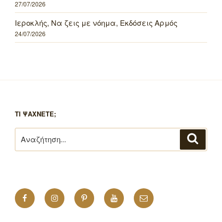
27/07/2026
Ιεροκλής, Να ζεις με νόημα, Εκδόσεις Αρμός
24/07/2026
ΤΙ ΨΑΧΝΕΤΕ;
Αναζήτηση
Αναζή
για:
Facebook
Instagram
Pinterest
YouTube
Email