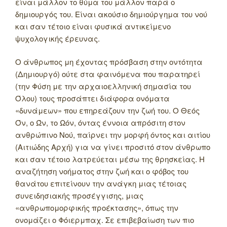
είναι μάλλον το θύμα του μάλλον παρά ο
δημιουργός του. Είναι ακούσιο δημιούργημα του νού
και σαν τέτοιο είναι φυσικά αντικείμενο
ψυχολογικής έρευνας.
Ο άνθρωπος μη έχοντας πρόσβαση στην οντότητα
(Δημιουργό) ούτε στα φαινόμενα που παρατηρεί
(την Φύση με την αρχαιοελληνική σημασία του
Όλου) τους προσάπτει διάφορα ονόματα
«δυνάμεων» που επηρεάζουν την ζωή του. Ο Θεός
Όν, ο Ών, το Ωόν, όντας έννοια απρόσιτη στον
ανθρώπινο Νού, παίρνει την μορφή όντος και αιτίου
(Αιτιώδης Αρχή) για να γίνει προσιτό στον άνθρωπο
και σαν τέτοιο λατρεύεται μέσω της θρησκείας. Η
αναζήτηση νοήματος στην ζωή και ο φόβος του
θανάτου επιτείνουν την ανάγκη μιας τέτοιας
συνειδησιακής προσέγγισης, μιας
«ανθρωπομορφικής προέκτασης», όπως την
ονομάζει ο Φόιερμπαχ. Σε επιβεβαίωση των πιο