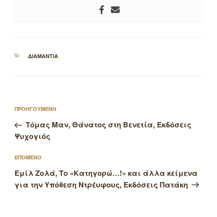
ΚΑΤΗΓΟΡΙΕΣ
ΔΙΑΜΑΝΤΙΑ
Πλοήγηση
Προηγούμενο
ΠΡΟΗΓΟΥΜΕΝΗ
άρθρων
άρθρο
Τόμας Μαν, Θάνατος στη Βενετία, Εκδόσεις
Ψυχογιός
Επόμενο
ΕΠΟΜΕΝΟ
άρθρο
Εμίλ Ζολά, Το «Κατηγορώ…!» και άλλα κείμενα
για την Υπόθεση Ντρέυφους, Εκδόσεις Πατάκη