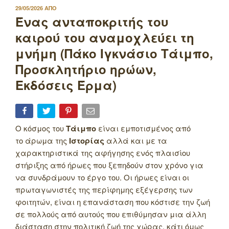
ΔΗΜΟΣΙΕΥΤΗΚΕ
29/05/2026
ΑΠΟ
ΣΤΙΣ
Ένας ανταποκριτής του
καιρού του αναμοχλεύει τη
μνήμη (Πάκο Ιγκνάσιο Τάιμπο,
Προσκλητήριο ηρώων,
Εκδόσεις Έρμα)
Ο κόσμος του
Τάιμπο
είναι εμποτισμένος από
το άρωμα της
Ιστορίας
αλλά και με τα
χαρακτηριστικά της αφήγησης ενός πλαισίου
στήριξης από ήρωες που ξεπηδούν στον χρόνο για
να συνδράμουν το έργο του. Οι ήρωες είναι οι
πρωταγωνιστές της περίφημης εξέγερσης των
φοιτητών, είναι η επανάσταση που κόστισε την ζωή
σε πολλούς από αυτούς που επιθύμησαν μια άλλη
διάσταση στην πολιτική ζωή της χώρας, κάτι όμως