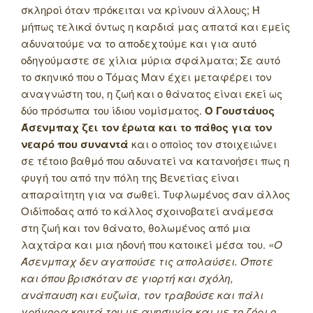
σκληροί όταν πρόκειται να κρίνουν άλλους; Ή
μήπως τελικά όντως η καρδιά μας απατά και εμείς
αδυνατούμε να το αποδεχτούμε και για αυτό
οδηγούμαστε σε χίλια μύρια σφάλματα; Σε αυτό
το σκηνικό που ο Τόμας Μαν έχει μεταφέρει τον
αναγνώστη του, η ζωή και ο θάνατος είναι εκεί ως
δύο πρόσωπα του ίδιου νομίσματος.
Ο Γουστάυος
Άσενμπαχ ζει τον έρωτα και το πάθος για τον
νεαρό που συναντά
και ο οποίος τον στοιχειώνει
σε τέτοιο βαθμό που αδυνατεί να κατανοήσει πως η
φυγή του από την πόλη της Βενετίας είναι
απαραίτητη για να σωθεί. Τυφλωμένος σαν άλλος
Οιδίποδας από το κάλλος σχοινοβατεί ανάμεσα
στη ζωή και τον θάνατο, θολωμένος από μια
λαχτάρα και μια ηδονή που κατοικεί μέσα του.
«Ο
Άσενμπαχ δεν αγαπούσε τις απολαύσει. Όποτε
και όπου βρισκόταν σε γιορτή και σχόλη,
ανάπαυση και ευζωία, τον τραβούσε και πάλι
γρήγορα κοντά του με ανησυχία και με το ζόρι ο