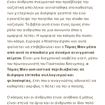
έναν άνθρωπο πνευματικό που προέβλεψε την
ναζιστική απειλή και αντιστάθηκε στο καθεστώς
των χιτλερικών με διάφορα γραπτά του ενώ
εγκατέλειψε την πατρίδα του με την άνοδο του
ναζισμού. Το βιβλίο αυτό είναι ένας ύμνος στον
ρόλο του ανθρώπου σε μια κοινωνία όπου η
ομορφιά λείπει. Η ομορφιά του κόσμου θα σώσει
τον κόσμο, έγραφε ο Ντοστογιέφσκι και αυτό
φαίνεται να επιβεβαιώνει και ο
Τόμας Μαν μέσα
από αυτό το σπουδαίο μα συνάμα αινιγματικό
κείμενο.
Είναι μια διαχρονική νουβέλα γιατί, μέσω
του πρωταγωνιστή του Γουσταύου Άσενμπαχ,
ο
Τόμας Μαν ουσιαστικά περιδιαβαίνει σε
διάφορα επίπεδα συλλογισμού και
φιλοσοφίας
, έτσι που ο αναγνώστης αδυνατεί να
καθορίσει ακριβώς τι θέλει να πει ο ποιητής.
Ο κόσμος και οι άνθρωποι είναι ανήθικοι ή μήπως
είναι στενά τα όρια και οι άνθρωποι οι ίδιοι πολύ