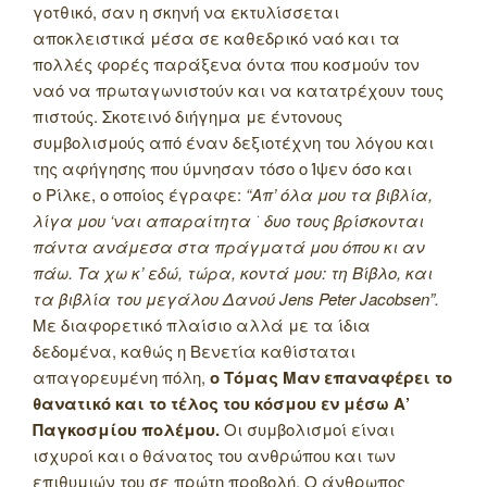
γοτθικό, σαν η σκηνή να εκτυλίσσεται
αποκλειστικά μέσα σε καθεδρικό ναό και τα
πολλές φορές παράξενα όντα που κοσμούν τον
ναό να πρωταγωνιστούν και να κατατρέχουν τους
πιστούς. Σκοτεινό διήγημα με έντονους
συμβολισμούς από έναν δεξιοτέχνη του λόγου και
της αφήγησης που ύμνησαν τόσο ο Ίψεν όσο και
ο Ρίλκε, ο οποίος έγραφε:
“Απ’ όλα μου τα βιβλία,
λίγα μου ‘ναι απαραίτητα ͘ δυο τους βρίσκονται
πάντα ανάμεσα στα πράγματά μου όπου κι αν
πάω. Τα χω κ’ εδώ, τώρα, κοντά μου: τη Βίβλο, και
τα βιβλία του μεγάλου Δανού Jens Peter Jacobsen”.
Με διαφορετικό πλαίσιο αλλά με τα ίδια
δεδομένα, καθώς η Βενετία καθίσταται
απαγορευμένη πόλη,
ο Τόμας Μαν επαναφέρει το
θανατικό και το τέλος του κόσμου εν μέσω Α’
Παγκοσμίου πολέμου.
Οι συμβολισμοί είναι
ισχυροί και ο θάνατος του ανθρώπου και των
επιθυμιών του σε πρώτη προβολή. Ο άνθρωπος