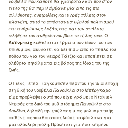
νουβέλα που κάποτε θα γραφόταν και που στον
τίτλο της θα περιλάμβανε μία από τις πιο
αλλόκοτες, ονειρώδεις και υγρές πόλεις στον
πλανήτη, αυτό το απόσταγμα υψηλού πολιτισμού
και ανθρώπινης λοξότητας, και την απόλυτη
αλήθεια του ανθρώπινου βίου: το τέλος του».
Ο
Άσενμπαχ
καθίσταται έρμαιο των ίδιων του των
επιθυμιών, αδυνατεί να δει πίσω από το πέπλο του
πόθου του για τον νεαρό Τάτζιο και υποπίπτει σε
ολέθρια σφάλματα εις βάρος της ίδιας του της
ζωής.
Ο Γιενς Πέτερ Γιάγκομπσεν περίπου την ίδια εποχή
στη δική του νουβέλα
Πανούκλα στο Μπέργκαμο
είχε προβλέψει αυτό που είχε γράψει ο Ντάνιελ
Ντεφόε στο δικό του μυθιστόρημα
Πανούκλα στο
Λονδίνο,
δηλαδή την επέλαση μιας μολυσματικής
ασθένειας που θα αποτελούσε ταφόπλακα για
μια ολόκληρη πόλη. Πρόκειται για ένα κείμενο