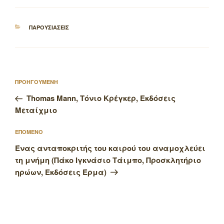
ΚΑΤΗΓΟΡΙΕΣ
ΠΑΡΟΥΣΙΑΣΕΙΣ
Πλοήγηση
Προηγούμενο
ΠΡΟΗΓΟΥΜΕΝΗ
άρθρων
άρθρο
Thomas Mann, Τόνιο Κρέγκερ, Εκδόσεις
Μεταίχμιο
Επόμενο
ΕΠΟΜΕΝΟ
άρθρο
Ένας ανταποκριτής του καιρού του αναμοχλεύει
τη μνήμη (Πάκο Ιγκνάσιο Τάιμπο, Προσκλητήριο
ηρώων, Εκδόσεις Έρμα)