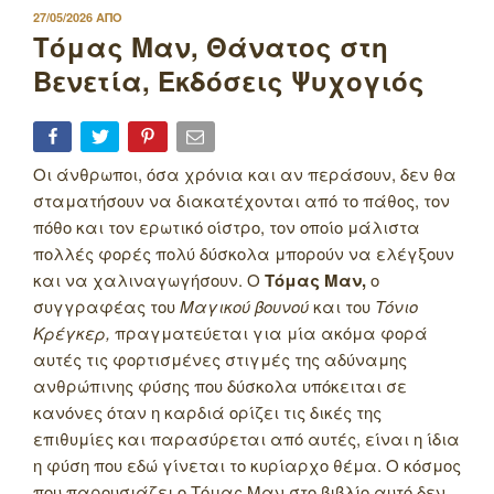
ΔΗΜΟΣΙΕΥΤΗΚΕ
27/05/2026
ΑΠΟ
ΣΤΙΣ
Τόμας Μαν, Θάνατος στη
Βενετία, Εκδόσεις Ψυχογιός
Οι άνθρωποι, όσα χρόνια και αν περάσουν, δεν θα
σταματήσουν να διακατέχονται από το πάθος, τον
πόθο και τον ερωτικό οίστρο, τον οποίο μάλιστα
πολλές φορές πολύ δύσκολα μπορούν να ελέγξουν
και να χαλιναγωγήσουν. Ο
Τόμας Μαν,
ο
συγγραφέας του
Μαγικού βουνού
και του
Τόνιο
Κρέγκερ,
πραγματεύεται για μία ακόμα φορά
αυτές τις φορτισμένες στιγμές της αδύναμης
ανθρώπινης φύσης που δύσκολα υπόκειται σε
κανόνες όταν η καρδιά ορίζει τις δικές της
επιθυμίες και παρασύρεται από αυτές, είναι η ίδια
η φύση που εδώ γίνεται το κυρίαρχο θέμα. Ο κόσμος
που παρουσιάζει ο Τόμας Μαν στο βιβλίο αυτό δεν