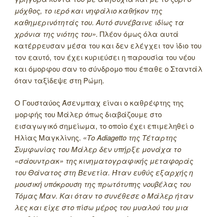
μόχθος, το ιερό και νηφάλιο καθήκον της
καθημερινότητάς του. Αυτό συνέβαινε ιδίως τα
χρόνια της νιότης του».
Πλέον όμως όλα αυτά
κατέρρευσαν μέσα του και δεν ελέγχει τον ίδιο του
τον εαυτό, τον έχει κυριεύσει η παρουσία του νέου
και όμορφου σαν το σύνδρομο που έπαθε ο Σταντάλ
όταν ταξίδεψε στη Ρώμη.
Ο Γουσταύος Άσενμπαχ είναι ο καθρέφτης της
μορφής του Μάλερ όπως διαβάζουμε στο
εισαγωγικό σημείωμα, το οποίο έχει επιμεληθεί ο
Ηλίας Μαγκλίνης.
«Το Adiagetto της Τέταρτης
Συμφωνίας του Μάλερ δεν υπήρξε μονάχα το
«σάουντρακ» της κινηματογραφικής μεταφοράς
του Θάνατος στη Βενετία. Ήταν ευθύς εξαρχής η
μουσική υπόκρουση της πρωτότυπης νουβέλας του
Τόμας Μαν. Και όταν το συνέθεσε ο Μάλερ ήταν
λες και είχε στο πίσω μέρος του μυαλού του μια