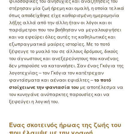
φιλοσοφικές του ανησυχίες και αναζητήσεις του
στέρησαν μία ζωή ήρεμη και ομαλή, η οποία τελικά
όπως αποδείχθηκε είχε καθορισμένη ημερομηνία
λήξης αλλά από την άλλη ήταν οι λόγοι και οι
παράμετροι που τον βοήθησαν να μεγαλουργήσει
και να εφεύρει όλες αυτές τις καθηλωτικές και
εξωπραγματικά μαύρες ιστορίες. Με το ποτό
ξέφευγε το μυαλό του σε άλλους δρόμους, δικούς
του άγνωστους και ανεξερεύνητους που κανένας
δεν μπορούσε να κατανοήσει. Σαν ένας Γκόγια της
λογοτεχνίας – τον Γκόγια τον κατέτρεχαν
φαντάσματα και αέναοι εφιάλτες –
το ποτό
στοίχειωνε την φαντασία του
με αποτέλεσμα να
τον κυνηγάνε ανύπαρκτες παρουσίες και να
ξεφεύγει η λογική του.
Ένας σκοτεινός ήρωας της ζωής του
που έλαμψε με την γραφή