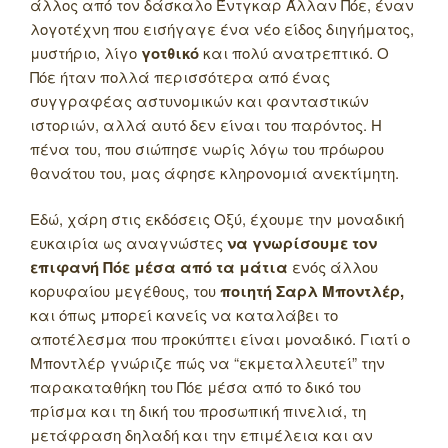
άλλος από τον δάσκαλο Έντγκαρ Άλλαν Πόε, έναν
λογοτέχνη που εισήγαγε ένα νέο είδος διηγήματος,
μυστήριο, λίγο
γοτθικό
και πολύ ανατρεπτικό. Ο
Πόε ήταν πολλά περισσότερα από ένας
συγγραφέας αστυνομικών και φανταστικών
ιστοριών, αλλά αυτό δεν είναι του παρόντος. Η
πένα του, που σιώπησε νωρίς λόγω του πρόωρου
θανάτου του, μας άφησε κληρονομιά ανεκτίμητη.
Εδώ, χάρη στις εκδόσεις Οξύ, έχουμε την μοναδική
ευκαιρία ως αναγνώστες
να γνωρίσουμε τον
επιφανή Πόε μέσα από τα μάτια
ενός άλλου
κορυφαίου μεγέθους, του
ποιητή Σαρλ Μποντλέρ,
και όπως μπορεί κανείς να καταλάβει το
αποτέλεσμα που προκύπτει είναι μοναδικό. Γιατί ο
Μποντλέρ γνώριζε πώς να “εκμεταλλευτεί” την
παρακαταθήκη του Πόε μέσα από το δικό του
πρίσμα και τη δική του προσωπική πινελιά, τη
μετάφραση δηλαδή και την επιμέλεια και αν