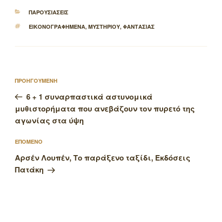
ΚΑΤΗΓΟΡΙΕΣ
ΠΑΡΟΥΣΙΑΣΕΙΣ
ΕΤΙΚΕΤΕΣ
ΕΙΚΟΝΟΓΡΑΦΗΜΕΝΑ
,
ΜΥΣΤΗΡΙΟΥ
,
ΦΑΝΤΑΣΙΑΣ
Πλοήγηση
Προηγούμενο
ΠΡΟΗΓΟΥΜΕΝΗ
άρθρων
άρθρο
6 + 1 συναρπαστικά αστυνομικά
μυθιστορήματα που ανεβάζουν τον πυρετό της
αγωνίας στα ύψη
Επόμενο
ΕΠΟΜΕΝΟ
άρθρο
Αρσέν Λουπέν, Το παράξενο ταξίδι, Εκδόσεις
Πατάκη