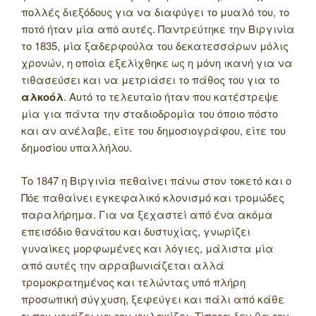
πολλές διεξόδους για να διαφύγει το μυαλό του, το
ποτό ήταν μία από αυτές. Παντρεύτηκε την Βιργινία
το 1835, μία ξαδερφούλα του δεκατεσσάρων μόλις
χρονών, η οποία εξελίχθηκε ως η μόνη ικανή για να
τιθασεύσει και να μετριάσει το πάθος του για το
αλκοόλ
. Αυτό το τελευταίο ήταν που κατέστρεψε
μία για πάντα την σταδιοδρομία του όποιο πόστο
και αν ανέλαβε, είτε του δημοσιογράφου, είτε του
δημοσίου υπαλλήλου.
Το 1847 η Βιργινία πεθαίνει πάνω στον τοκετό και ο
Πόε παθαίνει εγκεφαλικό κλονισμό και τρομώδες
παραλήρημα. Για να ξεχαστεί από ένα ακόμα
επεισόδιο θανάτου και δυστυχίας, γνωρίζει
γυναίκες μορφωμένες και λόγιες, μάλιστα μία
από αυτές την αρραβωνιάζεται αλλά
τρομοκρατημένος και τελώντας υπό πλήρη
προσωπική σύγχυση, ξεφεύγει και πάλι από κάθε
τι που μοιάζει να τον φυλακίζει. Τίποτα δεν θα τον