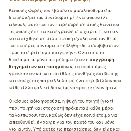
Κάποιες φορές τον έβρισκαν μισολιπόθυμο στο
διαμέρισμά του συντροφιά με ένα μπουκάλι
αλκοόλ, αυτό που τον παρέσυρε σε στοές θανάτου
τις οποίες έπειτα κατέγραφε στο χαρτί. Τι και αν
κατατάχθηκε σε στρατιωτική σχολή από τον θετό
του πατέρα, σύντομα απεβλήθη «δι’ ασυμβίβαστον
προς το στράτευμα διαγωγήν». Όλο αυτό το
διάστημα το μόνο του μέλημα ήταν η
συγγραφή
διηγημάτων και ποιημάτων
, τα οποία όμως
γράφτηκαν κάτω από άθλιες συνθήκες διαβίωσης
και φτώχειας παράλληλα με ένα περιβάλλον που
κάθε άλλο φιλικά διακείμενο προς εκείνον ήταν.
Ο κόσμος αδιαφορούσε, η ψυχή του ποιητή (γιατί
περί ποιητή και στοχαστή πρόκειται) κάθε μέρα
ταλαιπωρούνταν, καθώς δεν είχε κοινό έτοιμο να
απευθυνθεί, έγραφε για τον εαυτό του και μόνο
για αυτόν. Υπό αυτές τις περιστάσεις, δεν είχε και