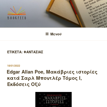
Μετάβαση
στο
περιεχόμενο
BOOKFEED
μοιραζόμαστε την αγάπη για τα βιβλία και τη γνώση!
Μενού
ΕΤΙΚΕΤΑ:
ΦΑΝΤΑΣΙΑΣ
ΔΗΜΟΣΙΕΥΤΗΚΕ
18/01/2022
ΣΤΙΣ
Edgar Allan Poe, Μακάβριες ιστορίες
κατά Σαρλ Μποντλέρ Τόμος I,
Εκδόσεις Οξύ