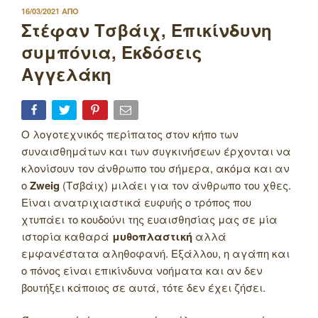
ΔΗΜΟΣΙΕΥΤΗΚΕ
16/03/2021
ΑΠΟ
ΣΤΙΣ
Στέφαν Τσβάιχ, Επικίνδυνη
συμπόνια, Εκδόσεις
Αγγελάκη
Ο λογοτεχνικός περίπατος στον κήπο των
συναισθημάτων και των συγκινήσεων έρχονται να
κλονίσουν τον άνθρωπο του σήμερα, ακόμα και αν
ο
Zweig
(Τσβάιχ) μιλάει για τον άνθρωπο του χθες.
Είναι ανατριχιαστικά ευφυής ο τρόπος που
χτυπάει το κουδούνι της ευαισθησίας μας σε μία
ιστορία καθαρά
μυθοπλαστική
αλλά
εμφανέστατα αληθοφανή. Εξάλλου, η αγάπη και
ο πόνος είναι επικίνδυνα νοήματα και αν δεν
βουτήξει κάποιος σε αυτά, τότε δεν έχει ζήσει.