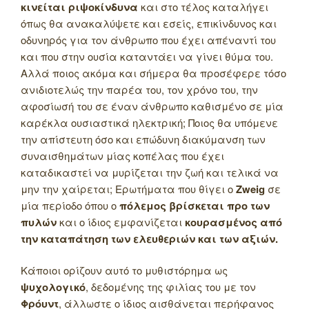
κινείται ριψοκίνδυνα
και στο τέλος καταλήγει
όπως θα ανακαλύψετε και εσείς, επικίνδυνος και
οδυνηρός για τον άνθρωπο που έχει απέναντί του
και που στην ουσία καταντάει να γίνει θύμα του.
Αλλά ποιος ακόμα και σήμερα θα προσέφερε τόσο
ανιδιοτελώς την παρέα του, τον χρόνο του, την
αφοσίωσή του σε έναν άνθρωπο καθισμένο σε μία
καρέκλα ουσιαστικά ηλεκτρική; Ποιος θα υπόμενε
την απίστευτη όσο και επώδυνη διακύμανση των
συναισθημάτων μίας κοπέλας που έχει
καταδικαστεί να μυρίζεται την ζωή και τελικά να
μην την χαίρεται; Ερωτήματα που θίγει ο
Zweig
σε
μία περίοδο όπου ο
πόλεμος βρίσκεται προ των
πυλών
και ο ίδιος εμφανίζεται
κουρασμένος από
την καταπάτηση των ελευθεριών και των αξιών.
Κάποιοι ορίζουν αυτό το μυθιστόρημα ως
ψυχολογικό
, δεδομένης της φιλίας του με τον
Φρόυντ
, άλλωστε ο ίδιος αισθάνεται περήφανος