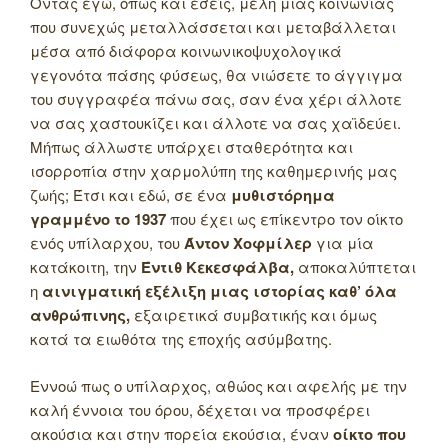
Όντας εγώ, όπως και εσείς, μέλη μιας κοινωνίας
που συνεχώς μεταλλάσσεται και μεταβάλλεται
μέσα από διάφορα κοινωνικοψυχολογικά
γεγονότα πάσης φύσεως, θα νιώσετε το άγγιγμα
του συγγραφέα πάνω σας, σαν ένα χέρι άλλοτε
να σας χαστουκίζει και άλλοτε να σας χαϊδεύει.
Μήπως άλλωστε υπάρχει σταθερότητα και
ισορροπία στην χαρμολύπη της καθημερινής μας
ζωής; Έτσι και εδώ, σε ένα
μυθιστόρημα
γραμμένο το 1937
που έχει ως επίκεντρο τον οίκτο
ενός υπίλαρχου, του
Άντον Χοφμίλερ
για μία
κατάκοιτη, την
Έντιθ Κεκεσφάλβα,
αποκαλύπτεται
η
αινιγματική εξέλιξη μιας ιστορίας καθ’ όλα
ανθρώπινης,
εξαιρετικά συμβατικής και όμως
κατά τα ειωθότα της εποχής ασύμβατης.
Εννοώ πως ο υπίλαρχος, αθώος και αφελής με την
καλή έννοια του όρου, δέχεται να προσφέρει
ακούσια και στην πορεία εκούσια, έναν
οίκτο που