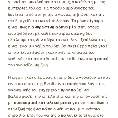
γωνιά του μυαλού του και εμείς, ο καθένας με τις
εμπειρίες του και τις προσλαμβάνουσές του,
δονείται από αυτήν την αγωνία, τη βιώνει και την
επεξεργάζεται κατά το δοκούν. Το μόνο σίγουρο
είναι πως η
ανθρώπινη αδυναμία
στην οποία
αναφέρεται με κάθε ευκαιρία ο Zweig δεν
εξαλείφεται, δεν σβήνεται και δεν εξαϋλώνεται,
είναι ένα μικρόβιο που δεν βρίσκει θεραπεία γιατί
απλά είναι έμφυτη και κινεί τα νήματα του
καθενός και της καθεμιάς σε κάθε έκφανση αυτού
που ονομάζουμε ζωή.
Η αγάπη και ο έρωτας επίσης δεν αγοράζονται και
αν ο πατέρας της Έντιθ είναι αυτός που λόγω της
οικονομικής του ευχέρειας προσπαθεί να
βαλσαμώσει την απελπισία και την απόγνωσή της
με
οικονομικά και υλικά μέσα
για να προσδώσει
στην ζωή της ένα κάποιο νόημα και μία κάποια
σημασία έτσι που να της απαλύνει το τέλμα στο