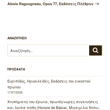
άρθρο
Alexis Ragougneau, Opus 77, Εκδόσεις Πλέθρον
ΑΝΑΖΗΤΗΣΗ
Αναζήτηση
Αναζή
για:
ΠΡΟΣΦΑΤΑ
Ευριπίδης, Ηρακλείδες, Εκδόσεις του εικοστού
πρώτου
17/07/2026
Χτυπήματα του έρωτα, πρωτόγνωρες συγκινήσεις
και λοιπά πάθη (Honore de Balzac, Μασιμίλα Ντόνι,