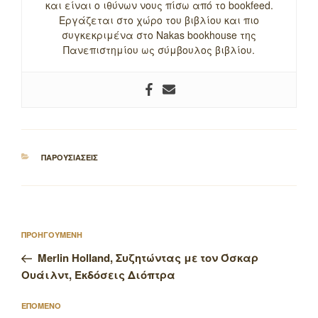
και είναι ο ιθύνων νους πίσω από το bookfeed.
Εργάζεται στο χώρο του βιβλίου και πιο
συγκεκριμένα στο Nakas bookhouse της
Πανεπιστημίου ως σύμβουλος βιβλίου.
ΚΑΤΗΓΟΡΙΕΣ
ΠΑΡΟΥΣΙΑΣΕΙΣ
Πλοήγηση
Προηγούμενο
ΠΡΟΗΓΟΥΜΕΝΗ
άρθρων
άρθρο
Merlin Holland, Συζητώντας με τον Όσκαρ
Ουάιλντ, Εκδόσεις Διόπτρα
Επόμενο
ΕΠΟΜΕΝΟ