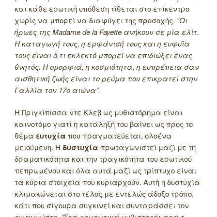
και κάθε ερωτική υπόθεση τίθεται στο επίκεντρο
χωρίς να μπορεί να διαφύγει της προσοχής.
“Οι
ήρωες της Madame de la Fayette ανήκουν σε μία ελίτ.
Η καταγωγή τους, η εμφάνισή τους και η ευφυΐα
τους είναι ό,τι εκλεκτό μπορεί να επιδιώξει ένας
θνητός. Η ομορφιά, η κοσμιότητα, η ευπρέπεια σαν
αισθητική ζωής είναι το ρεύμα που επικρατεί στην
Γαλλία τον 17ο αιώνα”.
Η Πριγκίπισσα ντε Κλεβ ως μυθιστόρημα είναι
καινοτόμο γιατί η κατάληξή του βαίνει ως προς το
θέμα
ευτυχία
που πραγματεύεται, ολοένα
μειούμενη. Η
δυστυχία
πρωταγωνιστεί μαζί με τη
δραματικότητα και την τραγικότητα του ερωτικού
πεπρωμένου και όλα αυτά μαζί ως τρίπτυχο είναι
τα κύρια στοιχεία που κυριαρχούν. Αυτή η δυστυχία
κλιμακώνεται στο τέλος με εντελώς άδοξο τρόπο,
κάτι που σίγουρα συγκινεί και συνταράσσει τον
αναγνώστη.
“Στα ρομαντικά μυθιστορήματα ο