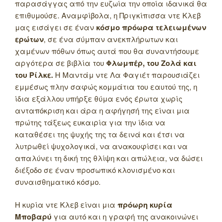
παρασάγγας από την ευζωία την οποία ιδανικά θα
επιθυμούσε. Αναμφίβολα, η Πριγκίπισσα ντε Κλεβ
μας εισάγει σε έναν
κόσμο πρόωρα τελειωμένων
ερώτων
, σε ένα σύμπαν ανεκπλήρωτων και
χαμένων πόθων όπως αυτά που θα συναντήσουμε
αργότερα σε βιβλία του
Φλωμπέρ, του Ζολά και
του Ρίλκε.
Η Μαντάμ ντε Λα Φαγιέτ παρουσιάζει
εμμέσως πλην σαφώς κομμάτια του εαυτού της, η
ίδια εξάλλου υπήρξε θύμα ενός έρωτα χωρίς
ανταπόκριση και άρα η αφήγησή της είναι μια
πρώτης τάξεως ευκαιρία για την ίδια να
καταθέσει της ψυχής της τα δεινά και έτσι να
λυτρωθεί ψυχολογικά, να ανακουφίσει και να
απαλύνει τη δική της θλίψη και απώλεια, να δώσει
διέξοδο σε έναν προσωπικό κλονισμένο και
συναισθηματικό κόσμο.
Η κυρία ντε Κλεβ είναι μια
πρόωρη κυρία
Μποβαρύ
για αυτό και η γραφή της ανακοινώνει