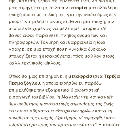
της εκάστοτε εξουσίας. Η Μαντάμ ντε λα Φαγιέτ
μας αφηγείται με όπλο την
ιστορία
μια ολόκληρη
εποχή όμοια με τη δική της, για την οποία όμως δεν
μπορεί να μιλήσει ανοιχτά. Είναι μία εποχή, την
οποία ενδεχομένως να μελέτησε ιστορικά σε
βάθος αφού παραθέτει πλήθος ονομάτων και
πληροφοριών. Τολμηρή και θαρραλέα η ίδια,
γράφει σε μια εποχή που η γυναίκα δύσκολα
υπολογίζεται ή εισακούγεται πόσο μάλλον στους
καλλιτεχνικούς κύκλους.
Όπως θα μας επισημάνει η
μεταφράστρια Τερέζα
Πεσμαζόγλου
, η οποία ειρήσθω εν παρόδω
επιμελήθηκε την εξαιρετικά διαφωτιστική
εισαγωγή του βιβλίου,
“η Μαντάμ ντε λα Φαγιέτ
δεν υιοθέτησε φανταστικές αφηγήσεις της ζωής
και συναισθήματα ανύπαρκτων ηρώων κατά τη
συνήθεια της εποχής. Προτίμησε ν’ αφηγηθεί κάτι
πλησιέστερο προς την πραγματικότητα”
. Η ιστορία