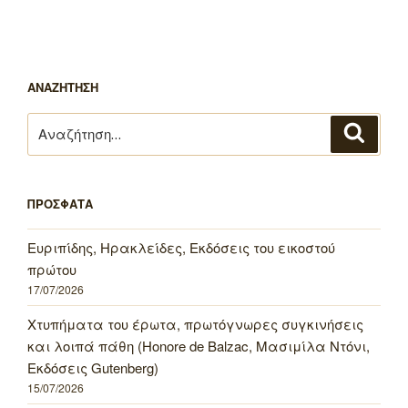
ΑΝΑΖΗΤΗΣΗ
Αναζήτηση
Αναζή
για:
ΠΡΟΣΦΑΤΑ
Ευριπίδης, Ηρακλείδες, Εκδόσεις του εικοστού
πρώτου
17/07/2026
Χτυπήματα του έρωτα, πρωτόγνωρες συγκινήσεις
και λοιπά πάθη (Honore de Balzac, Μασιμίλα Ντόνι,
Εκδόσεις Gutenberg)
15/07/2026