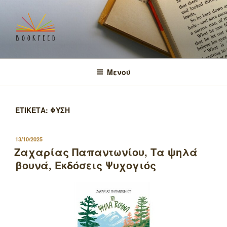
Μετάβαση
στο
περιεχόμενο
BOOKFEED
μοιραζόμαστε την αγάπη για τα βιβλία και τη γνώση!
Μενού
ΕΤΙΚΕΤΑ:
ΦΥΣΗ
ΔΗΜΟΣΙΕΥΤΗΚΕ
13/10/2025
ΣΤΙΣ
Ζαχαρίας Παπαντωνίου, Τα ψηλά
βουνά, Εκδόσεις Ψυχογιός