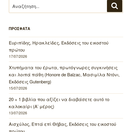
Αναζήτηση
Αναζή
για:
ΠΡΟΣΦΑΤΑ
Ευριπίδης, Ηρακλείδες, Εκδόσεις του εικοστού
πρώτου
17/07/2026
Χτυπήματα του έρωτα, πρωτόγνωρες συγκινήσεις
και λοιπά πάθη (Honore de Balzac, Μασιμίλα Ντόνι,
Εκδόσεις Gutenberg)
15/07/2026
20 + 1 βιβλία που αξίζει να διαβάσετε αυτό το
καλοκαίρι (Α’ μέρος)
13/07/2026
Αισχύλος, Επτά επί Θήβας, Εκδόσεις του εικοστού
πρώτου