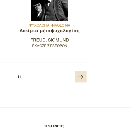
ΨΥΧΟΛΟΓΙΑ, ΦΙΛΟΣΟΦΙΑ
Δοκίμια μεταψυχολογίας
FREUD, SIGMUND
ΕΚΔΟΣΕΙΣ ΠΛΕΘΡΟΝ
Επόμενη
α
ελίδα
Σελίδα
…
11
σελίδα
ΤΙ ΨΑΧΝΕΤΕ;