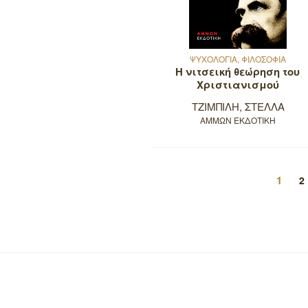
ΨΥΧΟΛΟΓΙΑ, ΦΙΛΟΣΟΦΙΑ
Η νιτσεική θεώρηση του
Χριστιανισμού
ΤΖΙΜΠΙΛΗ, ΣΤΕΛΛΑ
ΑΜΜΩΝ ΕΚΔΟΤΙΚΗ
Πλοήγηση
Σελίδ
1
Σ
2
άρθρων