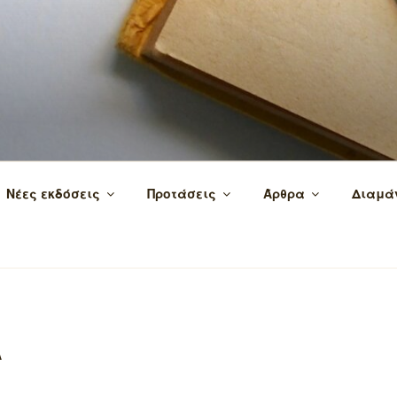
 τα βιβλία και τη γνώση!
Νέες εκδόσεις
Προτάσεις
Άρθρα
Διαμά
Α