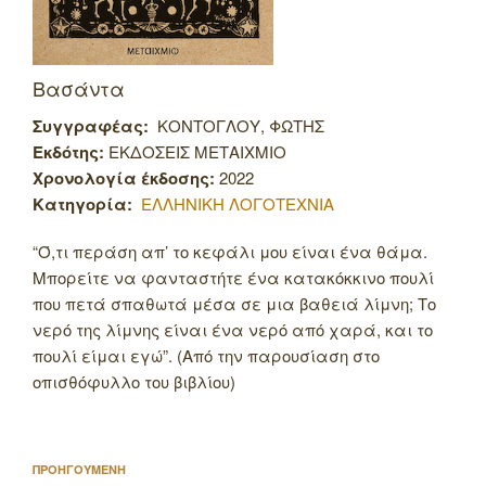
Βασάντα
Συγγραφέας:
ΚΟΝΤΟΓΛΟΥ, ΦΩΤΗΣ
Εκδότης:
ΕΚΔΟΣΕΙΣ ΜΕΤΑΙΧΜΙΟ
Χρονολογία έκδοσης:
2022
Κατηγορία:
ΕΛΛΗΝΙΚΗ ΛΟΓΟΤΕΧΝΙΑ
“Ό,τι περάση απ’ το κεφάλι μου είναι ένα θάμα.
Μπορείτε να φανταστήτε ένα κατακόκκινο πουλί
που πετά σπαθωτά μέσα σε μια βαθειά λίμνη;
Το
νερό της λίμνης είναι ένα νερό από χαρά, και το
πουλί είμαι εγώ”. (Από την παρουσίαση στο
οπισθόφυλλο του βιβλίου)
Πλοήγηση
Προηγούμενο
ΠΡΟΗΓΟΥΜΕΝΗ
άρθρων