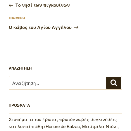
άρθρο
Το νησί των πιγκουίνων
Επόμενο
ΕΠΟΜΕΝΟ
άρθρο
Ο κάβος του Αγίου Αγγέλου
ΑΝΑΖΗΤΗΣΗ
Αναζήτηση
Αναζή
για:
ΠΡΟΣΦΑΤΑ
Χτυπήματα του έρωτα, πρωτόγνωρες συγκινήσεις
και λοιπά πάθη (Honore de Balzac, Μασιμίλα Ντόνι,