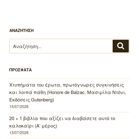
ΑΝΑΖΗΤΗΣΗ
Αναζήτηση
Αναζή
για:
ΠΡΟΣΦΑΤΑ
Χτυπήματα του έρωτα, πρωτόγνωρες συγκινήσεις
και λοιπά πάθη (Honore de Balzac, Μασιμίλα Ντόνι,
Εκδόσεις Gutenberg)
15/07/2026
20 + 1 βιβλία που αξίζει να διαβάσετε αυτό το
καλοκαίρι (Α’ μέρος)
13/07/2026