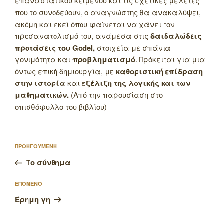
επαναστατικού κειμένου και τις σχετικές μελέτες
που το συνοδεύουν, ο αναγνώστης θα ανακαλύψει,
ακόμη και εκεί όπου φαίνεται να χάνει τον
προσανατολισμό του, ανάμεσα στις
δαιδαλώδεις
προτάσεις του Godel,
στοιχεία με σπάνια
γονιμότητα και
προβληματισμό
. Πρόκειται για μια
όντως επική δημιουργία, με
καθοριστική επίδραση
στην ιστορία
και ε
ξέλιξη της λογικής και των
μαθηματικών.
(Από την παρουσίαση στο
οπισθόφυλλο του βιβλίου)
Πλοήγηση
Προηγούμενο
ΠΡΟΗΓΟΥΜΕΝΗ
άρθρων
άρθρο
Το σύνθημα
Επόμενο
ΕΠΟΜΕΝΟ
άρθρο
Έρημη γη