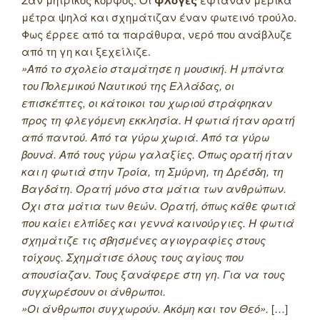
φλόγες
μέτρα ψηλά και σχημάτιζαν έναν φωτεινό τρούλο.
Φως έρρεε από τα παράθυρα, νερό που ανάβλυζε
από τη γη και ξεχείλιζε.
»Από το σχολείο σταμάτησε η μουσική. Η μπάντα
του Πολεμικού Ναυτικού της Ελλάδας, οι
επισκέπτες, οι κάτοικοι του χωριού στράφηκαν
προς τη φλεγόμενη εκκλησία. Η φωτιά ήταν ορατή
από παντού. Από τα γύρω χωριά. Από τα γύρω
βουνά. Από τους γύρω γαλαξίες. Όπως ορατή ήταν
και η φωτιά στην Τροία, τη Σμύρνη, τη Δρέσδη, τη
Βαγδάτη. Ορατή μόνο στα μάτια των ανθρώπων.
Όχι στα μάτια των θεών. Ορατή, όπως κάθε φωτιά
που καίει ελπίδες και γεννά καινούργιες. Η φωτιά
σχημάτιζε τις σβησμένες αγιογραφίες στους
τοίχους. Σχημάτισε όλους τους αγίους που
απουσίαζαν. Τους ξανάφερε στη γη. Για να τους
συγχωρέσουν οι άνθρωποι.
»Οι άνθρωποι συγχωρούν. Ακόμη και τον Θεό».
[…]