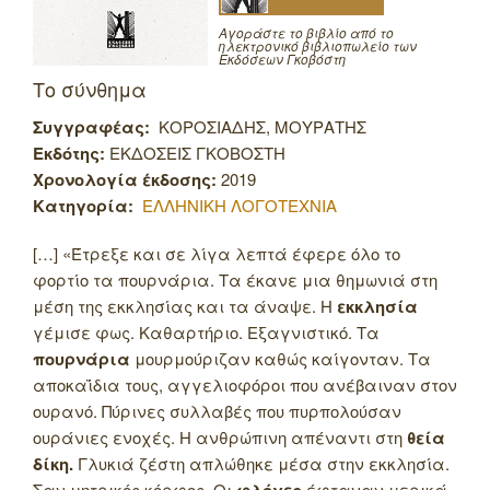
Αγοράστε το βιβλίο από το
ηλεκτρονικό βιβλιοπωλείο των
Εκδόσεων Γκοβόστη
Το σύνθημα
Συγγραφέας:
ΚΟΡΟΣΙΑΔΗΣ, ΜΟΥΡΑΤΗΣ
Εκδότης:
ΕΚΔΟΣΕΙΣ ΓΚΟΒΟΣΤΗ
Χρονολογία έκδοσης:
2019
Κατηγορία:
ΕΛΛΗΝΙΚΗ ΛΟΓΟΤΕΧΝΙΑ
[…] «Έτρεξε και σε λίγα λεπτά έφερε όλο το
φορτίο τα πουρνάρια. Τα έκανε μια θημωνιά στη
μέση της εκκλησίας και τα άναψε. Η
εκκλησία
γέμισε φως. Καθαρτήριο. Εξαγνιστικό. Τα
πουρνάρια
μουρμούριζαν καθώς καίγονταν. Τα
αποκαΐδια τους, αγγελιοφόροι που ανέβαιναν στον
ουρανό. Πύρινες συλλαβές που πυρπολούσαν
ουράνιες ενοχές. Η ανθρώπινη απέναντι στη
θεία
δίκη.
Γλυκιά ζέστη απλώθηκε μέσα στην εκκλησία.
Σαν μητρικός κόρφος. Οι
έφταναν μερικά