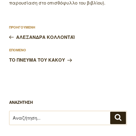
παρουσίαση στο οπισθόφυλλο του βιβλίου).
Πλοήγηση
Προηγούμενο
ΠΡΟΗΓΟΥΜΕΝΗ
άρθρων
άρθρο
ΑΛΕΞΑΝΔΡΑ ΚΟΛΛΟΝΤΑΪ
Επόμενο
ΕΠΟΜΕΝΟ
άρθρο
ΤΟ ΠΝΕΥΜΑ ΤΟΥ ΚΑΚΟΥ
ΑΝΑΖΗΤΗΣΗ
Αναζήτηση
Αναζή
για: