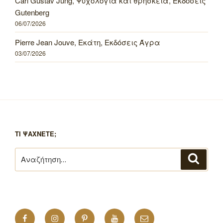
Carl Gustav Jung, Ψυχολογία και θρησκεία, Εκδόσεις
Gutenberg
06/07/2026
Pierre Jean Jouve, Εκάτη, Εκδόσεις Άγρα
03/07/2026
ΤΙ ΨΑΧΝΕΤΕ;
Αναζήτηση
Αναζή
για:
Facebook
Instagram
Pinterest
YouTube
Email