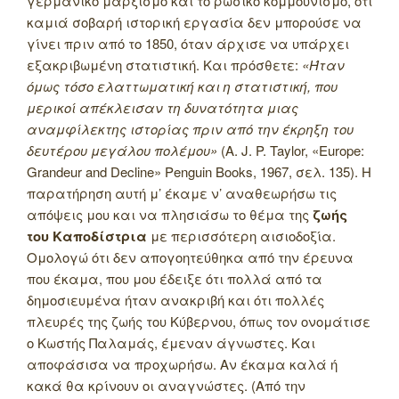
γερμανικό μαρξισμό και το ρωσικό κομμουνισμό, ότι
καμιά σοβαρή ιστορική εργασία δεν μπορούσε να
γίνει πριν από το 1850, όταν άρχισε να υπάρχει
εξακριβωμένη στατιστική. Και πρόσθετε:
«Ήταν
όμως τόσο ελαττωματική και η στατιστική, που
μερικοί απέκλεισαν τη δυνατότητα μιας
αναμφίλεκτης ιστορίας πριν από την έκρηξη του
δευτέρου μεγάλου πολέμου»
(A. J. P. Taylor, «Europe:
Grandeur and Decline» Penguin Books, 1967, σελ. 135). Η
παρατήρηση αυτή μ’ έκαμε ν’ αναθεωρήσω τις
απόψεις μου και να πλησιάσω το θέμα της
ζωής
του Καποδίστρια
με περισσότερη αισιοδοξία.
Ομολογώ ότι δεν απογοητεύθηκα από την έρευνα
που έκαμα, που μου έδειξε ότι πολλά από τα
δημοσιευμένα ήταν ανακριβή και ότι πολλές
πλευρές της ζωής του Κύβερνου, όπως τον ονομάτισε
ο Κωστής Παλαμάς, έμεναν άγνωστες. Και
αποφάσισα να προχωρήσω. Αν έκαμα καλά ή
κακά θα κρίνουν οι αναγνώστες. (Από την