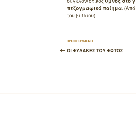
συγκλονιστικός
ύμνος στο γ
πεζογραφικό ποίημα
. (Απ
του βιβλίου)
Πλοήγηση
Προηγούμενο
ΠΡΟΗΓΟΥΜΕΝΗ
άρθρων
άρθρο
ΟΙ ΦΥΛΑΚΕΣ ΤΟΥ ΦΩΤΟΣ