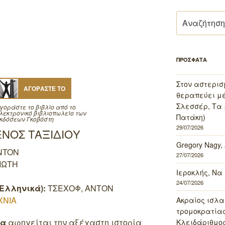
Αναζήτηση
για:
ΠΡΟΣΦΑΤΑ
Στον αστερισ
ΑΓΟΡΑΣΤΕ ΤΟ
θεραπεύει μέ
Σλεσσέρ, Τα 
γοράστε το βιβλίο από το
λεκτρονικό βιβλιοπωλείο των
Πατάκη)
κδόσεων Γκοβόστη
29/07/2026
 ΕΝΟΣ ΤΑΞΙΔΙΟΥ
Gregory Nagy,
NTON
27/07/2026
ΙΩΤΗ
Ιεροκλής, Να
24/07/2026
Ελληνικά):
ΤΣΕΧΟΦ, ΑΝΤΟΝ
ΧΝΙΑ
Ακραίος ισλα
τρομοκρατίας 
λα
αφηγείται την αξέχαστη ιστορία
Κλειδάριθμος