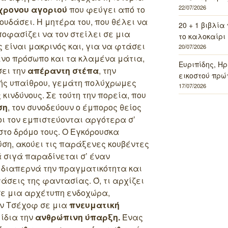
22/07/2026
χρονου αγοριού
που φεύγει από το
ουδάσει. Η μητέρα του, που θέλει να
20 + 1 βιβλία
ποφασίζει να τον στείλει σε μια
το καλοκαίρι 
 είναι μακρινός και, για να φτάσει
20/07/2026
μένο πρόσωπο και τα κλαμένα μάτια,
Ευριπίδης, Ηρ
σει την
απέραντη στέπα
, την
εικοστού πρώ
ής υπαίθρου,
γεμάτη πολύχρωμες
17/07/2026
ινδύνους. Σε τούτη την πορεία, που
ση
, τον συνοδεύουν ο έμπορος θείος
ίοι τον εμπιστεύονται αργότερα σ’
στο δρόμο τους. Ο Εγκόρουσκα
ση, ακούει τις παράξενες κουβέντες
 σιγά παραδίνεται σ’ έναν
 διαπερνά την πραγματικότητα και
άσεις της φαντασίας. Ό, τι αρχίζει
σε μια αρχέτυπη ενδοχώρα,
όν Τσέχοφ σε μια
πνευματική
 ίδια την
ανθρώπινη ύπαρξη.
Ένας