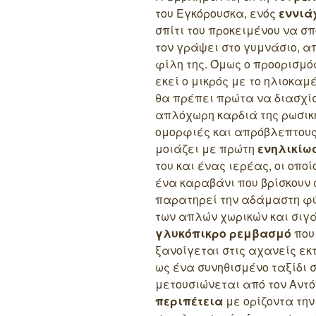
του Εγκόρουσκα, ενός
εννιά
σπίτι του προκειμένου να σπ
τον γράψει στο γυμνάσιο, α
φίλη της. Όμως ο προορισμός
εκεί ο μικρός με το ηλιοκα
θα πρέπει πρώτα να διασχί
απλόχωρη καρδιά της ρωσικ
ομορφιές και απρόβλεπτους κ
μοιάζει με πρώτη
ενηλικίω
του και ένας ιερέας, οι οπο
ένα καραβάνι που βρίσκουν 
παρατηρεί την αδάμαστη φύ
των απλών χωρικών και σιγά
γλυκόπικρο ρεμβασμό
που
ξανοίγεται στις αχανείς εκτ
ως ένα συνηθισμένο ταξίδι 
μετουσιώνεται από τον Αντ
περιπέτεια
με ορίζοντα την