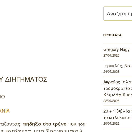
Αναζήτηση
για:
ΠΡΟΣΦΑΤΑ
Gregory Nagy,
27/07/2026
Ιεροκλής, Να
24/07/2026
Υ ΔΙΗΓΗΜΑΤΟΣ
Ακραίος ισλα
τρομοκρατίας 
Κλειδάριθμος
ΙΟ
22/07/2026
ΧΝΙΑ
20 + 1 βιβλία
το καλοκαίρι 
νάζοντας,
πήδηξα στο τρένο
που ήδη
20/07/2026
η: κατάφερα μετά βίας να πιαστώ