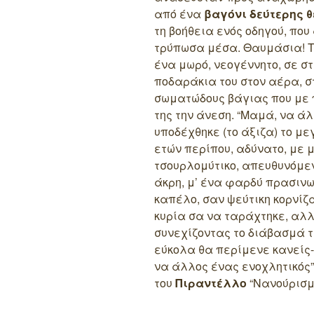
από ένα
βαγόνι δεύτερης 
τη βοήθεια ενός οδηγού, που
τρύπωσα μέσα. Θαυμάσια! Τέ
ένα μωρό, νεογέννητο, σε στ
ποδαράκια του στον αέρα, 
σωματώδους βάγιας που με 
της την άνεση.
“Μαμά, να άλ
υποδέχθηκε (το άξιζα) το με
ετών περίπου, αδύνατο, με 
τσουρλομύτικο, απευθυνόμεν
άκρη, μ’ ένα φαρδύ πρασιν
καπέλο, σαν ψεύτικη κορνίζ
κυρία σα να ταράχτηκε, αλλ
συνεχίζοντας το διάβασμά τη
εύκολα θα περίμενε κανείς-
να άλλος ένας ενοχλητικός
του
Πιραντέλλο
“Νανούρισμ