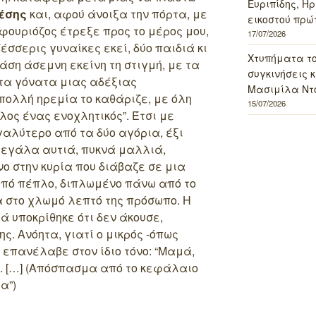
Ευριπίδης, Ηρ
θέσης
και, αφού άνοιξα την πόρτα, με
εικοστού πρώ
 φουριόζος έτρεξε προς το μέρος μου,
17/07/2026
σσερις γυναίκες εκεί, δύο παιδιά κι
Χτυπήματα τ
άση άσεμνη εκείνη τη στιγμή, με τα
συγκινήσεις κ
στα γόνατα μιας αδέξιας
Μασιμίλα Ντό
πολλή ηρεμία το καθάριζε, με όλη
15/07/2026
λος ένας ενοχλητικός”. Έτσι με
γαλύτερο από τα δύο αγόρια, έξι
μεγάλα αυτιά, πυκνά μαλλιά,
ο στην κυρία που διάβαζε σε μια
ωπό πέπλο, διπλωμένο πάνω από το
α στο χλωμό λεπτό της πρόσωπο. Η
ά υποκρίθηκε ότι δεν άκουσε,
ς. Ανόητα, γιατί ο μικρός -όπως
 επανέλαβε στον ίδιο τόνο: “Μαμά,
”. […] (Απόσπασμα από το κεφάλαιο
α”)