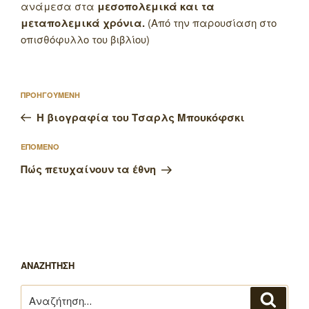
ανάμεσα στα
μεσοπολεμικά και τα
μεταπολεμικά χρόνια.
(Από την παρουσίαση στο
οπισθόφυλλο του βιβλίου)
Πλοήγηση
Προηγούμενο
ΠΡΟΗΓΟΥΜΕΝΗ
άρθρων
άρθρο
Η βιογραφία του Τσαρλς Μπουκόφσκι
Επόμενο
ΕΠΟΜΕΝΟ
άρθρο
Πώς πετυχαίνουν τα έθνη
ΑΝΑΖΗΤΗΣΗ
Αναζήτηση
Αναζή
για: