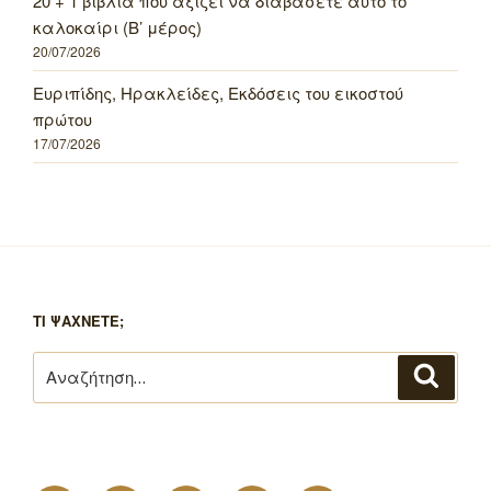
20 + 1 βιβλία που αξίζει να διαβάσετε αυτό το
καλοκαίρι (Β’ μέρος)
20/07/2026
Ευριπίδης, Ηρακλείδες, Εκδόσεις του εικοστού
πρώτου
17/07/2026
ΤΙ ΨΑΧΝΕΤΕ;
Αναζήτηση
Αναζή
για: