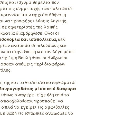
σεις και ισχυρά θεμέλια που
φία της συμμετοχής των πολιτών σε
τυραννίας στην αρχαία Αθήνα, η
αι να προσφέρει λύσεις λογικής,
ι σε σφετεριστές της λαϊκής
μοκρατία διαμόρφωσε. Όλοι οι
ισονομία και ισοπολιτεία,
δεν
μίων ανάμεσα σε πλούσιους και
αίωμα στην άποψη και τον λόγο μέσω
ία πρώιμη Βουλή όπου οι άνθρωποι
λασσαν απόψεις περί διαφόρων
πόλης.
λη της και τα θεσπέσια κατορθώματά
 Μαυρογορδάτος μέσα από διάφορα
υ όπως αναφέρει είχε ήδη από τα
ον απασχολούσαν, προσπαθεί να
 απλά να εγείρει τις αμφιβολίες
 με βάση τις ιστορικές αναφορές να