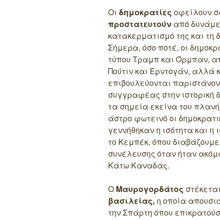
Οι
δημοκρατίες
οφείλουν σ
προστατευτούν
από δυνάμει
κατακερματισμό της και τη 
Σήμερα, όσο ποτέ, οι δημοκρ
τύπου Τραμπ και Όρμπαν, α
Πούτιν και Ερντογάν, αλλά κ
επιβουλεύονται παριστάνον
συγγραφέας στην ιστορική 
τα σημεία εκείνα του πλαν
άστρο φωτεινό οι δημοκρατικ
γεννήθηκαν η ισότητα και η 
το Κεμπέκ, όπου διαβάζουμε
συνέλευσης όταν ήταν ακόμα
Κάτω Καναδάς.
Ο
Μαυρογορδάτος
στέκεται
βασιλείας,
η οποία απουσιά
την Σπάρτη όπου επικρατού