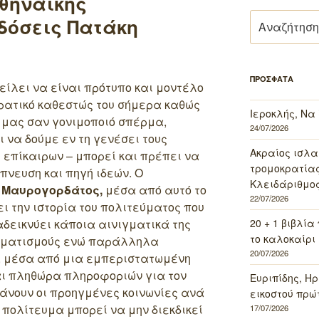
αθηναϊκής
Αναζήτηση
δόσεις Πατάκη
για:
ΠΡΟΣΦΑΤΑ
ίλει να είναι πρότυπο και μοντέλο
κρατικό καθεστώς του σήμερα καθώς
Ιεροκλής, Να
 μας σαν γονιμοποιό σπέρμα,
24/07/2026
 να δούμε εν τη γενέσει τους
Ακραίος ισλα
επίκαιρων – μπορεί και πρέπει να
τρομοκρατίας 
πνευση και πηγή ιδεών. Ο
Κλειδάριθμος
 Μαυρογορδάτος,
μέσα από αυτό το
22/07/2026
ι την ιστορία του πολιτεύματος που
20 + 1 βιβλία
δεικνύει κάποια αινιγματικά της
το καλοκαίρι 
ληματισμούς ενώ παράλληλα
20/07/2026
, μέσα από μια εμπεριστατωμένη
αι πληθώρα πληροφοριών για τον
Ευριπίδης, Ηρ
νουν οι προηγμένες κοινωνίες ανά
εικοστού πρώ
πολίτευμα μπορεί να μην διεκδικεί
17/07/2026