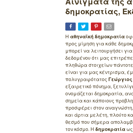
Αινίγματα της 
δημοκρατίας, Εκ
Η
αθηναϊκή δημοκρατία
οφε
προς μίμηση για κάθε δημο
μπορεί να λειτουργήσει για
δεδομένου ότι μας επιτρέπει
πληθώρα στοιχείων πάντοτε 
είναι για μας κέντρισμα, έμ
πολυγραφότατος
Γεώργιος
εξαιρετικό πόνημα, ξετυλίγε
ονομάζεται δημοκρατία, ανα
σημεία και κάποιους προβ
προσφέρει στον αναγνώστη
και άρτια μελέτη, πλούτο κ
θεσμό που σήμερα απολαμβά
τον κόσμο. Η
δημοκρατία
ως 