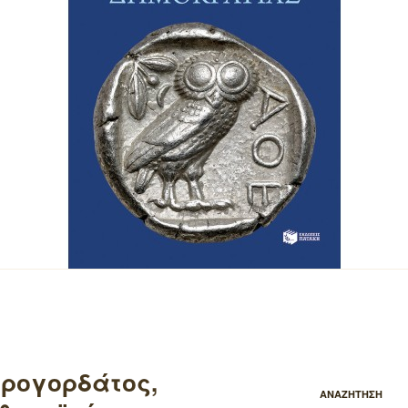
υρογορδάτος,
ΑΝΑΖΗΤΗΣΗ