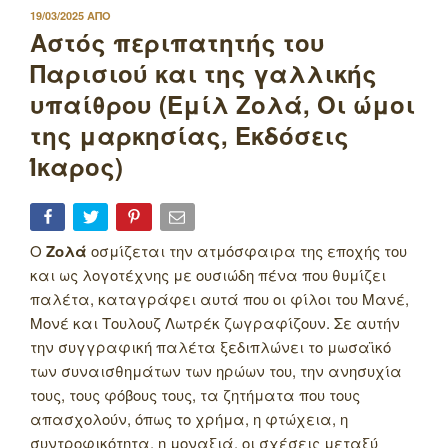
ΔΗΜΟΣΙΕΥΤΗΚΕ
19/03/2025
ΑΠΟ
ΣΤΙΣ
Αστός περιπατητής του
Παρισιού και της γαλλικής
υπαίθρου (Εμίλ Ζολά, Οι ώμοι
της μαρκησίας, Εκδόσεις
Ίκαρος)
Ο
Ζολά
οσμίζεται την ατμόσφαιρα της εποχής του
και ως λογοτέχνης με ουσιώδη πένα που θυμίζει
παλέτα, καταγράφει αυτά που οι φίλοι του Μανέ,
Μονέ και Τουλουζ Λωτρέκ ζωγραφίζουν. Σε αυτήν
την συγγραφική παλέτα ξεδιπλώνει το μωσαϊκό
των συναισθημάτων των ηρώων του, την ανησυχία
τους, τους φόβους τους, τα ζητήματα που τους
απασχολούν, όπως το χρήμα, η φτώχεια, η
συντροφικότητα, η μοναξιά, οι σχέσεις μεταξύ