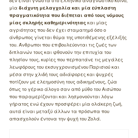
δεν είναι γνωστά στο ελληνικό αναγνωστικό κοινό,
μία
διάχυτη μελαγχολία και μία εύπλαστη
πραγματικότητα που διέπεται από τους νόμους
μίας σκληρής καθημερινότητας
και μίας
αγριότητας που δεν έχει σταματημό όσο ο
άνθρωπος γίνεται θύμα της υποτιθέμενης εξέλιξής
του. Άνθρωποι που επιβουλεύονται τις ζωές των
διπλανών τους και φθονούν την επιτυχία του
πλησίον τους, κυρίες που περπατάνε τις μεγάλες
λεωφόρους του εκσυγχρονισμένου Παρισιού και
μέσα στην χλιδή τους αδιάφορες και ψυχρές
ποτίζουν με ελεημοσύνη τους αδικημένους, ζώα
όπως το γέρικο άλογο σαν από μύθο του Αισώπου
που παραμερίζονται και λησμονούνται λόγω
γήρατος ενώ έχουν προσφέρει μία ολάκερη ζωή,
αυτά είναι μεταξύ άλλων τα πρόσωπα που
απασχολούν έντονα την ψυχή του Ζολά.