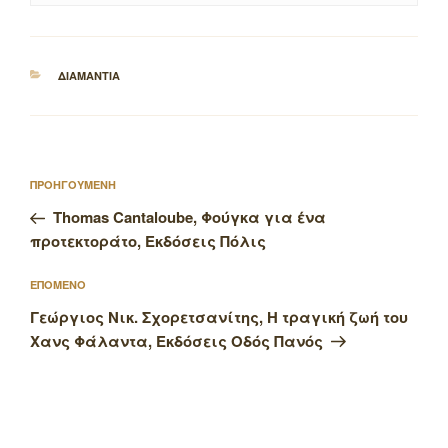
ΚΑΤΗΓΟΡΙΕΣ
ΔΙΑΜΑΝΤΙΑ
Πλοήγηση
Προηγούμενο
ΠΡΟΗΓΟΥΜΕΝΗ
άρθρων
άρθρο
Thomas Cantaloube, Φούγκα για ένα
προτεκτοράτο, Εκδόσεις Πόλις
Επόμενο
ΕΠΟΜΕΝΟ
άρθρο
Γεώργιος Νικ. Σχορετσανίτης, Η τραγική ζωή του
Χανς Φάλαντα, Εκδόσεις Οδός Πανός