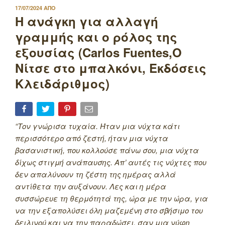
ΔΗΜΟΣΙΕΥΤΗΚΕ
17/07/2024
ΑΠΟ
ΣΤΙΣ
Η ανάγκη για αλλαγή
γραμμής και ο ρόλος της
εξουσίας (Carlos Fuentes,Ο
Νίτσε στο μπαλκόνι, Εκδόσεις
Κλειδάριθμος)
“Τον γνώρισα τυχαία. Ήταν μια νύχτα κάτι
περισσότερο από ζεστή, ήταν μια νύχτα
βασανιστική, που κολλούσε πάνω σου, μια νύχτα
δίχως στιγμή ανάπαυσης. Απ’ αυτές τις νύχτες που
δεν απαλύνουν τη ζέστη της ημέρας αλλά
αντίθετα την αυξάνουν. Λες και η μέρα
συσσώρευε τη θερμότητά της, ώρα με την ώρα, για
να την εξαπολύσει όλη μαζεμένη στο σβήσιμο του
δειλινού και να την παραδώσει, σαν μια νύφη