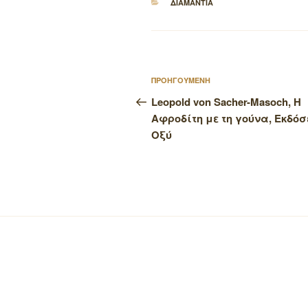
ΚΑΤΗΓΟΡΙΕΣ
ΔΙΑΜΑΝΤΙΑ
Πλοήγηση
Προηγούμενο
ΠΡΟΗΓΟΥΜΕΝΗ
άρθρων
άρθρο
Leopold von Sacher-Masoch, Η
Αφροδίτη με τη γούνα, Εκδόσ
Οξύ