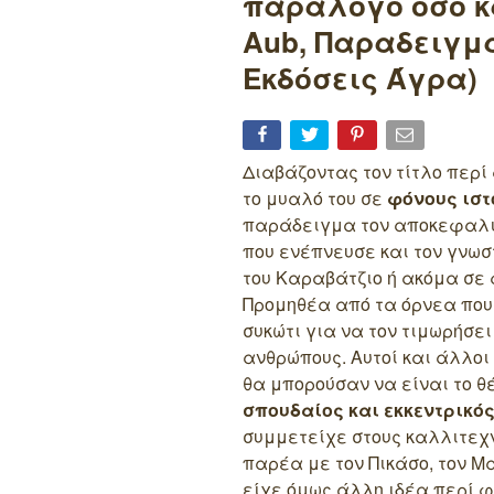
παράλογο όσο κα
Aub, Παραδειγμα
Εκδόσεις Άγρα)
Διαβάζοντας τον τίτλο περ
το μυαλό του σε
φόνους ιστ
παράδειγμα τον αποκεφαλισ
που ενέπνευσε και τον γνω
του Καραβάτζιο ή ακόμα σε 
Προμηθέα από τα όρνεα που
συκώτι για να τον τιμωρήσει
ανθρώπους. Αυτοί και άλλοι
θα μπορούσαν να είναι το θ
σπουδαίος και εκκεντρικό
συμμετείχε στους καλλιτεχν
παρέα με τον Πικάσο, τον Μα
είχε όμως άλλη ιδέα περί φ