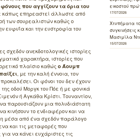
φόνους που αγγίζουν τα όρια του
εικοστού πρώ
17/07/2026
ε κάπως επηρεαστεί άλλωστε από
ροή των σουρεαλιστών καθώς ο
Χτυπήματα τ
ν ευφυΐα και την ευστροφία του
συγκινήσεις κ
Μασιμίλα Ντό
15/07/2026
ρες σχεδόν ανεκδοτολογικές ιστορίες
γματικό χαρακτήρα, ιστορίες που
ορετικό πλαίσιο καθώς
ο Άουμπ
ιπαίξει
, με την καλή έννοια, τον
προκαλέσει. Οι φόνοι του δεν έχουν
 της οδού Μοργκ του Πόε ή με φονικά
ιμενόν ή Αγκάθα Κρίστι. Τουναντίον,
 να παρουσιάζουν μια πολυδιάστατη
 να κινήσουν το ενδιαφέρον και να
τη μέσα από ένα σχεδόν παράλογο
ενα και τις μεταφορές που
για να κάνει ευχάριστες τις