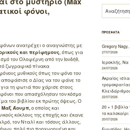
ι στο μυστήριο (Max
Αναζήτηση
τικοί φόνοι,
για:
ΠΡΟΣΦΑΤΑ
ί φόνων ανατρέχει ο αναγνώστης με
Gregory Nagy,
ορικούς και περίφημους
, όπως για
27/07/2026
μό του Ολοφέρνη από την Ιουδήθ,
Ιεροκλής, Να
στό ζωγραφικό πίνακα
24/07/2026
φόνους μυθικούς όπως τον φόνο του
Ακραίος ισλα
 αποφάσισε ο Δίας να του φάνε το
τρομοκρατίας 
 για τη φωτιά που χάρισε στους
Κλειδάριθμος
 φόνοι που απασχόλησαν τον κόσμο
22/07/2026
έμα του βιβλίου εκ πρώτης όψεως. Ο
20 + 1 βιβλία
ς Μαξ Άουμπ,
ο οποίος και
το καλοκαίρι 
ικούς κύκλους της εποχής και έκανε
20/07/2026
λρό, τον Νταλί και τόσους άλλους,
όνων, πολύ πιο προχωρημένη και
Ευριπίδης, Ηρ