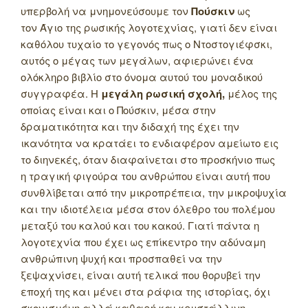
υπερβολή να μνημονεύσουμε τον
Πούσκιν
ως
τον Άγιο της ρωσικής λογοτεχνίας, γιατί δεν είναι
καθόλου τυχαίο το γεγονός πως ο Ντοστογιέφσκι,
αυτός ο μέγας των μεγάλων, αφιερώνει ένα
ολόκληρο βιβλίο στο όνομα αυτού του μοναδικού
συγγραφέα. Η
μεγάλη ρωσική σχολή,
μέλος της
οποίας είναι και ο Πούσκιν, μέσα στην
δραματικότητα και την διδαχή της έχει την
ικανότητα να κρατάει το ενδιαφέρον αμείωτο εις
το διηνεκές, όταν διαφαίνεται στο προσκήνιο πως
η τραγική φιγούρα του ανθρώπου είναι αυτή που
συνθλίβεται από την μικροπρέπεια, την μικροψυχία
και την ιδιοτέλεια μέσα στον όλεθρο του πολέμου
μεταξύ του καλού και του κακού. Γιατί πάντα η
λογοτεχνία που έχει ως επίκεντρο την αδύναμη
ανθρώπινη ψυχή και προσπαθεί να την
ξεψαχνίσει, είναι αυτή τελικά που θορυβεί την
εποχή της και μένει στα ράφια της ιστορίας, όχι
σκονισμένη αλλά καθαρή και κρυστάλλινη.