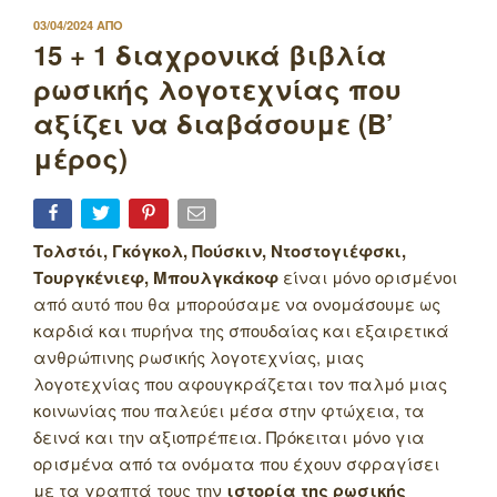
ΔΗΜΟΣΙΕΥΤΗΚΕ
03/04/2024
ΑΠΟ
ΣΤΙΣ
15 + 1 διαχρονικά βιβλία
ρωσικής λογοτεχνίας που
αξίζει να διαβάσουμε (Β’
μέρος)
Τολστόι, Γκόγκολ, Πούσκιν, Ντοστογιέφσκι,
Τουργκένιεφ, Μπουλγκάκοφ
είναι μόνο ορισμένοι
από αυτό που θα μπορούσαμε να ονομάσουμε ως
καρδιά και πυρήνα της σπουδαίας και εξαιρετικά
ανθρώπινης ρωσικής λογοτεχνίας, μιας
λογοτεχνίας που αφουγκράζεται τον παλμό μιας
κοινωνίας που παλεύει μέσα στην φτώχεια, τα
δεινά και την αξιοπρέπεια. Πρόκειται μόνο για
ορισμένα από τα ονόματα που έχουν σφραγίσει
με τα γραπτά τους την
ιστορία της ρωσικής