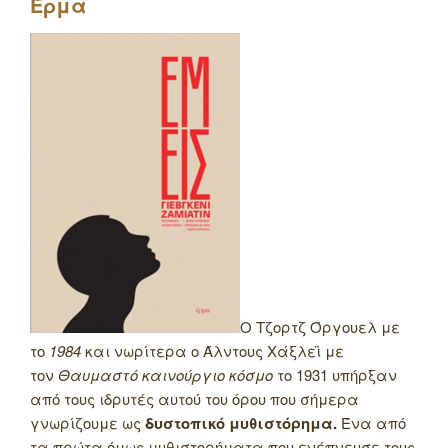
Έρμα
Ο Τζορτζ Όργουελ με
το
1984
και νωρίτερα ο Άλντους Χάξλεϊ με
τον
Θαυμαστό καινούργιο κόσμο
το 1931 υπήρξαν
από τους ιδρυτές αυτού του όρου που σήμερα
γνωρίζουμε ως
δυστοπικό μυθιστόρημα.
Ένα από
τα πρώτα όμως μυθιστορήματα που ενέπνευσε τους