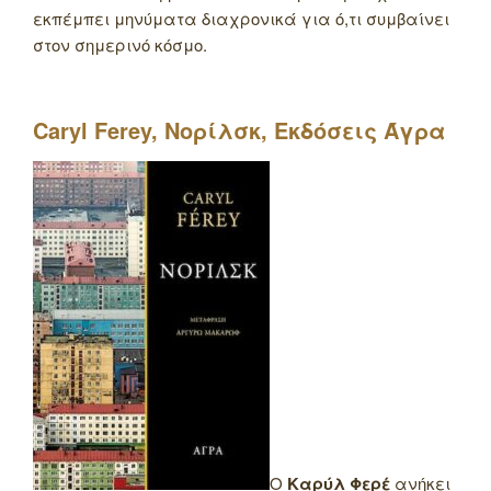
εκπέμπει μηνύματα διαχρονικά για ό,τι συμβαίνει
στον σημερινό κόσμο.
Caryl Ferey,
Νορίλσκ
,
Εκδόσεις
Άγρα
Ο
Καρύλ Φερέ
ανήκει