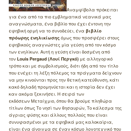
Αναμφίβολα πρόκειται
για ένα από τα πιο εμβληματικά νεανικά μας
αναγνώσματα, ένα βιβλίο που έχει έντονη την
εφηβική ορμή να το συνοδεύει, ένα
βιβλίο
πρόωρης ενηλικίωσης
όμως που προσφέρει στους
εφηβικούς αναγνώστες μία γεύση από τον κόσμο
των ενηλίκων. Αυτή η γεύση είναι δοσμένη από
τον
Louis Pergaud (Λουί Περγκό)
με αλληγορικό
τρόπο και με συμβολισμούς, διότι ήδη από τον τίτλο
που ενέχει τη λέξη πόλεμος τα πράγματα δείχνουν
να μην κινούνται προς την θετική κατεύθυνση, κάτι
κακό δηλαδή προμηνύεται και η ιστορία δεν έχει
καν ακόμα ξεκινήσει. Η σειρά των
εκδόσεων Μεταίχμιο, όπου θα βρούμε πληθώρα
τίτλων όπως Το νησί των θησαυρών, Το κάλεσμα της
άγριας φύσης και άλλους πολλούς που είναι
συνυφασμένοι με τα εφηβικά μας καλοκαίρια,
είναι ένα άνοιγμα σε έναν κόσμο λογοτεχνικό που