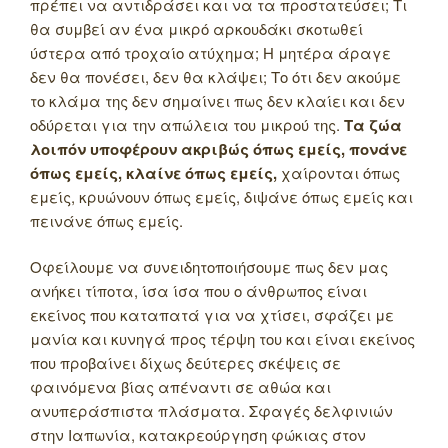
πρέπει να αντιδράσει και να τα προστατεύσει; Τι
θα συμβεί αν ένα μικρό αρκουδάκι σκοτωθεί
ύστερα από τροχαίο ατύχημα; Η μητέρα άραγε
δεν θα πονέσει, δεν θα κλάψει; Το ότι δεν ακούμε
το κλάμα της δεν σημαίνει πως δεν κλαίει και δεν
οδύρεται για την απώλεια του μικρού της.
Τα ζώα
λοιπόν υποφέρουν ακριβώς όπως εμείς, πονάνε
όπως εμείς, κλαίνε όπως εμείς,
χαίρονται όπως
εμείς, κρυώνουν όπως εμείς, διψάνε όπως εμείς και
πεινάνε όπως εμείς.
Οφείλουμε να συνειδητοποιήσουμε πως δεν μας
ανήκει τίποτα, ίσα ίσα που ο άνθρωπος είναι
εκείνος που καταπατά για να χτίσει, σφάζει με
μανία και κυνηγά προς τέρψη του και είναι εκείνος
που προβαίνει δίχως δεύτερες σκέψεις σε
φαινόμενα βίας απέναντι σε αθώα και
ανυπεράσπιστα πλάσματα. Σφαγές δελφινιών
στην Ιαπωνία, κατακρεούργηση φώκιας στον