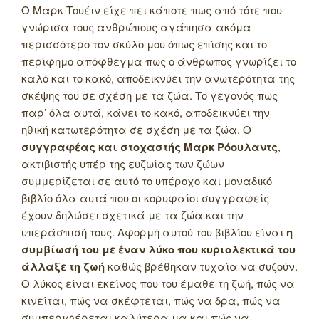
Ο Μαρκ Τουέιν είχε πει κάποτε πως από τότε που
γνώρισα τους ανθρώπους αγάπησα ακόμα
περισσότερο τον σκύλο μου όπως επίσης και το
περίφημο απόφθεγμα πως ο άνθρωπος γνωρίζει το
καλό και το κακό, αποδεικνύει την ανωτερότητα της
σκέψης του σε σχέση με τα ζώα. Το γεγονός πως
παρ’ όλα αυτά, κάνει το κακό, αποδεικνύει την
ηθική κατωτερότητα σε σχέση με τα ζώα. Ο
συγγραφέας και στοχαστής Μαρκ Ρόουλαντς
,
ακτιβιστής υπέρ της ευζωίας των ζώων
συμμερίζεται σε αυτό το υπέροχο και μοναδικό
βιβλίο όλα αυτά που οι κορυφαίοι συγγραφείς
έχουν δηλώσει σχετικά με τα ζώα και την
υπεράσπισή τους. Αφορμή αυτού του βιβλίου είναι
η
συμβίωσή του με έναν λύκο που κυριολεκτικά του
άλλαξε τη ζωή
καθώς βρέθηκαν τυχαία να συζούν.
Ο λύκος είναι εκείνος που του έμαθε τη ζωή, πώς να
κινείται, πώς να σκέφτεται, πώς να δρα, πώς να
συμπεριφέρεται καλύτερα μα και πώς να