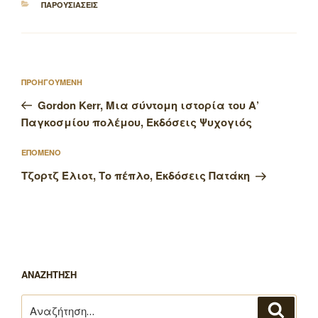
ΚΑΤΗΓΟΡΙΕΣ
ΠΑΡΟΥΣΙΑΣΕΙΣ
Πλοήγηση
Προηγούμενο
ΠΡΟΗΓΟΥΜΕΝΗ
άρθρων
άρθρο
Gordon Kerr, Μια σύντομη ιστορία του Α’
Παγκοσμίου πολέμου, Εκδόσεις Ψυχογιός
Επόμενο
ΕΠΟΜΕΝΟ
άρθρο
Τζορτζ Έλιοτ, Το πέπλο, Εκδόσεις Πατάκη
ΑΝΑΖΗΤΗΣΗ
Αναζήτηση
Αναζή