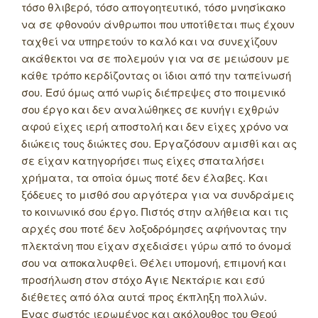
τόσο θλιβερό, τόσο απογοητευτικό, τόσο μνησίκακο
να σε φθονούν άνθρωποι που υποτίθεται πως έχουν
ταχθεί να υπηρετούν το καλό και να συνεχίζουν
ακάθεκτοι να σε πολεμούν για να σε μειώσουν με
κάθε τρόπο κερδίζοντας οι ίδιοι από την ταπείνωσή
σου. Εσύ όμως από νωρίς διέπρεψες στο ποιμενικό
σου έργο και δεν αναλώθηκες σε κυνήγι εχθρών
αφού είχες ιερή αποστολή και δεν είχες χρόνο να
διώκεις τους διώκτες σου. Εργαζόσουν αμισθί και ας
σε είχαν κατηγορήσει πως είχες σπαταλήσει
χρήματα, τα οποία όμως ποτέ δεν έλαβες. Και
ξόδευες το μισθό σου αργότερα για να συνδράμεις
το κοινωνικό σου έργο. Πιστός στην αλήθεια και τις
αρχές σου ποτέ δεν λοξοδρόμησες αφήνοντας την
πλεκτάνη που είχαν σχεδιάσει γύρω από το όνομά
σου να αποκαλυφθεί. Θέλει υπομονή, επιμονή και
προσήλωση στον στόχο Άγιε Νεκτάριε και εσύ
διέθετες από όλα αυτά προς έκπληξη πολλών.
Ένας σωστός ιερωμένος και ακόλουθος του Θεού