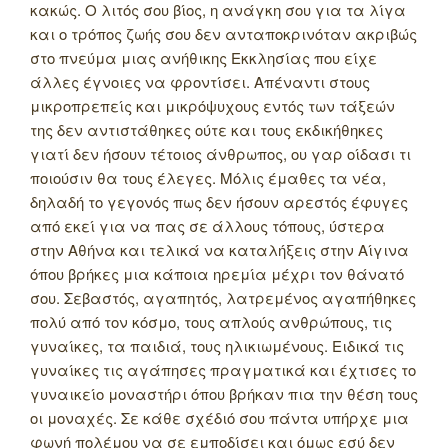
κακώς. Ο λιτός σου βίος, η ανάγκη σου για τα λίγα
και ο τρόπος ζωής σου δεν ανταποκρινόταν ακριβώς
στο πνεύμα μιας ανήθικης Εκκλησίας που είχε
άλλες έγνοιες να φροντίσει. Απέναντι στους
μικροπρεπείς και μικρόψυχους εντός των τάξεών
της δεν αντιστάθηκες ούτε και τους εκδικήθηκες
γιατί δεν ήσουν τέτοιος άνθρωπος, ου γαρ οίδασι τι
ποιούσιν θα τους έλεγες. Μόλις έμαθες τα νέα,
δηλαδή το γεγονός πως δεν ήσουν αρεστός έφυγες
από εκεί για να πας σε άλλους τόπους, ύστερα
στην Αθήνα και τελικά να καταλήξεις στην Αίγινα
όπου βρήκες μια κάποια ηρεμία μέχρι τον θάνατό
σου. Σεβαστός, αγαπητός, λατρεμένος αγαπήθηκες
πολύ από τον κόσμο, τους απλούς ανθρώπους, τις
γυναίκες, τα παιδιά, τους ηλικιωμένους. Ειδικά τις
γυναίκες τις αγάπησες πραγματικά και έχτισες το
γυναικείο μοναστήρι όπου βρήκαν πια την θέση τους
οι μοναχές. Σε κάθε σχέδιό σου πάντα υπήρχε μια
φωνή πολέμου να σε εμποδίσει και όμως εσύ δεν