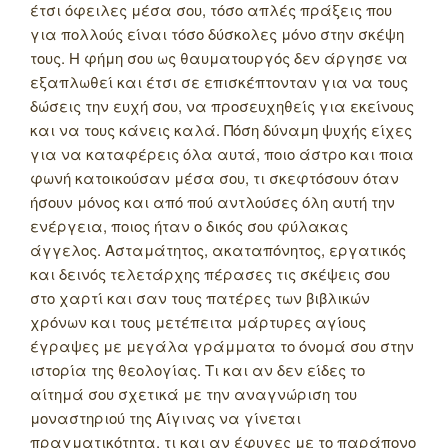
έτσι όφειλες μέσα σου, τόσο απλές πράξεις που
για πολλούς είναι τόσο δύσκολες μόνο στην σκέψη
τους. Η φήμη σου ως θαυματουργός δεν άργησε να
εξαπλωθεί και έτσι σε επισκέπτονταν για να τους
δώσεις την ευχή σου, να προσευχηθείς για εκείνους
και να τους κάνεις καλά. Πόση δύναμη ψυχής είχες
για να καταφέρεις όλα αυτά, ποιο άστρο και ποια
φωνή κατοικούσαν μέσα σου, τι σκεφτόσουν όταν
ήσουν μόνος και από πού αντλούσες όλη αυτή την
ενέργεια, ποιος ήταν ο δικός σου φύλακας
άγγελος. Ασταμάτητος, ακαταπόνητος, εργατικός
και δεινός τελετάρχης πέρασες τις σκέψεις σου
στο χαρτί και σαν τους πατέρες των βιβλικών
χρόνων και τους μετέπειτα μάρτυρες αγίους
έγραψες με μεγάλα γράμματα το όνομά σου στην
ιστορία της θεολογίας. Τι και αν δεν είδες το
αίτημά σου σχετικά με την αναγνώριση του
μοναστηριού της Αίγινας να γίνεται
πραγματικότητα, τι και αν έφυγες με το παράπονο