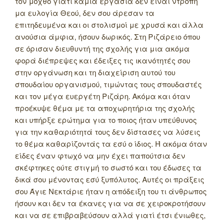
τον μόχθο γιατί καμιά εργασία δεν είναι ντροπή
μα ευλογία Θεού, δεν σου άρεσαν τα
επιτηδευμένα και οι στολισμοί με χρυσά και άλλα
ανούσια άμφια, ήσουν δωρικός. Στη Ριζάρειο όπου
σε όρισαν διευθυντή της σχολής για μια ακόμα
φορά διέπρεψες και έδειξες τις ικανότητές σου
στην οργάνωση και τη διαχείριση αυτού του
σπουδαίου οργανισμού, τιμώντας τους σπουδαστές
και τον μέγα ευεργέτη Ριζάρη. Ακόμα και όταν
προέκυψε θέμα με τα αποχωρητήρια της σχολής
και υπήρξε ερώτημα για το ποιος ήταν υπεύθυνος
για την καθαριότητά τους δεν δίστασες να λύσεις
το θέμα καθαρίζοντάς τα εσύ ο ίδιος. Ή ακόμα όταν
είδες έναν φτωχό να μην έχει παπούτσια δεν
σκέφτηκες ούτε στιγμή το σωστό και του έδωσες τα
δικά σου μένοντας εσύ ξυπόλυτος. Αυτές οι πράξεις
σου Άγιε Νεκτάριε ήταν η απόδειξη του τι άνθρωπος
ήσουν και δεν τα έκανες για να σε χειροκροτήσουν
και να σε επιβραβεύσουν αλλά γιατί έτσι ένιωθες,