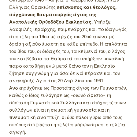
Έλληνας Θρακιώτης
επίσκοπος και θεολόγος,
σύγχρονος θαυματουργός άγιος της
Ανατολικής Ορθοδόξου Εκκλησίας.
Υπήρξε
λαοφιλής ιεράρχης, ποιμενάρχης και παιδαγωγός
στα τέλη του 19ου με αρχές του 20ού αιώνα με
δράση αξιοθαύμαστη σε κάθε επίπεδο. Η απλότητα
του βίου του, οι διδαχές του, τα κείμενά του, ο λόγος
του και βέβαια τα θαύματά του υπήρξαν μοναδική
παρακαταθήκη ενώ μετά θάνατον η Εκκλησία
ζήτησε συγγνώμη για όσα δεινά πέρασε και τον
ανακήρυξε Άγιο στις 20 Απριλίου του 1961.
Ανακηρύχθηκε ως Προστάτης άγιος των Γυμναστών,
καθώς ο ίδιος ευλόγησε ως «oιωνό άριστο» τη
σύσταση Γυμναστικού Συλλόγου και στόχος τέτοιων
συλλόγων είναι η σωματική γυμνασία και η
πνευματική ανάπτυξη, οι δύο πόλοι γύρω από τους
οποίους στρέφεται η τελεία μόρφωση και η τελεία
αγωγή.