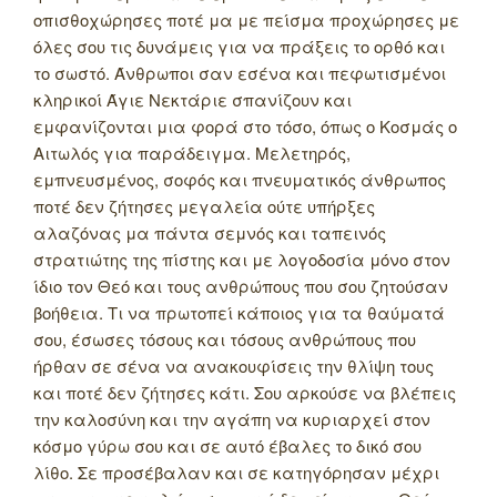
οπισθοχώρησες ποτέ μα με πείσμα προχώρησες με
όλες σου τις δυνάμεις για να πράξεις το ορθό και
το σωστό. Άνθρωποι σαν εσένα και πεφωτισμένοι
κληρικοί Άγιε Νεκτάριε σπανίζουν και
εμφανίζονται μια φορά στο τόσο, όπως ο Κοσμάς ο
Αιτωλός για παράδειγμα. Μελετηρός,
εμπνευσμένος, σοφός και πνευματικός άνθρωπος
ποτέ δεν ζήτησες μεγαλεία ούτε υπήρξες
αλαζόνας μα πάντα σεμνός και ταπεινός
στρατιώτης της πίστης και με λογοδοσία μόνο στον
ίδιο τον Θεό και τους ανθρώπους που σου ζητούσαν
βοήθεια. Τι να πρωτοπεί κάποιος για τα θαύματά
σου, έσωσες τόσους και τόσους ανθρώπους που
ήρθαν σε σένα να ανακουφίσεις την θλίψη τους
και ποτέ δεν ζήτησες κάτι. Σου αρκούσε να βλέπεις
την καλοσύνη και την αγάπη να κυριαρχεί στον
κόσμο γύρω σου και σε αυτό έβαλες το δικό σου
λίθο. Σε προσέβαλαν και σε κατηγόρησαν μέχρι