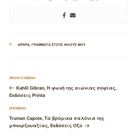
ΚΑΤΗΓΟΡΙΕΣ
ΑΡΘΡΑ
,
ΓΡΑΜΜΑΤΑ ΣΤΟΥΣ ΦΙΛΟΥΣ ΜΟΥ
Πλοήγηση
Προηγούμενο
ΠΡΟΗΓΟΥΜΕΝΗ
άρθρων
άρθρο
Kahlil Gibran, Η φωνή της αιώνιας σοφίας,
Εκδόσεις Printa
Επόμενο
ΕΠΟΜΕΝΟ
άρθρο
Truman Capote, Τα βρόμικα σαλόνια της
μπουρζουαζίας, Εκδόσεις Οξύ