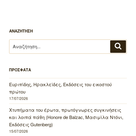
ΑΝΑΖΗΤΗΣΗ
Αναζήτηση
Αναζή
για:
ΠΡΟΣΦΑΤΑ
Ευριπίδης, Ηρακλείδες, Εκδόσεις του εικοστού
πρώτου
17/07/2026
Χτυπήματα του έρωτα, πρωτόγνωρες συγκινήσεις
και λοιπά πάθη (Honore de Balzac, Μασιμίλα Ντόνι,
Εκδόσεις Gutenberg)
15/07/2026