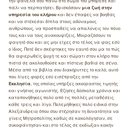
την φανέλα σου πάνω στο σώμα του μπόρεσε και
πάλι να περπατήσει. Βρισκόσουν
μια ζωή στην
υπηρεσία του κλήρου
και δεν έπαψες να βοηθάς
και να στέκεσαι δίπλα στους αδύναμους
ανθρώπους, να προσπαθείς να απαλύνεις τον πόνο
τους και να τους ανακουφίζεις. Μοιραζόσουν το
φαγητό σου και ας μην είχες στο τέλος να φας εσύ
ο ίδιος. Ποτέ δεν σκέφτηκες τον εαυτό σου μα το πώς
θα αφιερωθείς ψυχή τε και σώματι στον κλήρο που
πιστά σε ακολουθούσε και πίστευε βαθιά σε σένα.
Μέσα από τα βιβλία σου διακήρυττες το καλό, αυτό
που λίγες φορές εσύ εισέπραξες από την
Εκκλησία
, της οποίας υπήρξες ακούραστος τιμητής
και γνήσιος αγωνιστής.
Έζησες δύσκολα χρόνια και
καταπονήθηκες πολύ από τις πολλές μεταθέσεις
κάθε τρεις και λίγο. Πολεμήθηκες πολύ ειδικά στην
Αλεξάνδρεια όπου σου στέρησαν τη δυνατότητα να
γίνεις Μητροπολίτης καθώς σε κακολόγησαν, σε
συκοφάντησαν και στο τέλος σε εκδίωξαν κακήν