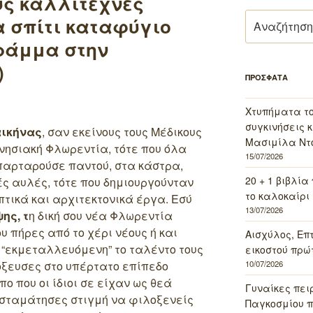
υς καλλιτέχνες
Αναζήτηση
α σπίτι καταφύγιο
για:
Γράμμα στην
)
ΠΡΟΣΦΑΤΑ
Χτυπήματα τ
συγκινήσεις κ
ικήνας
, σαν εκείνους τους Μέδικους
Μασιμίλα Ντό
ννησιακή Φλωρεντία, τότε που όλα
15/07/2026
σπαρταρούσε παντού, στα κάστρα,
20 + 1 βιβλία
ές αυλές, τότε που δημιουργούνταν
το καλοκαίρι 
τικά και αρχιτεκτονικά έργα. Εσύ
13/07/2026
ης, τ
η δική σου νέα Φλωρεντία
υ πήρες από το χέρι νέους ή και
Αισχύλος, Επ
 “εκμεταλλευόμενη” το ταλέντο τους
εικοστού πρώ
10/07/2026
τόξευσες στο υπέρτατο επίπεδο
ο που οι ίδιοι σε είχαν ως θεά
Γυναίκες πει
σταμάτησες στιγμή να φιλοξενείς
Παγκοσμίου πο