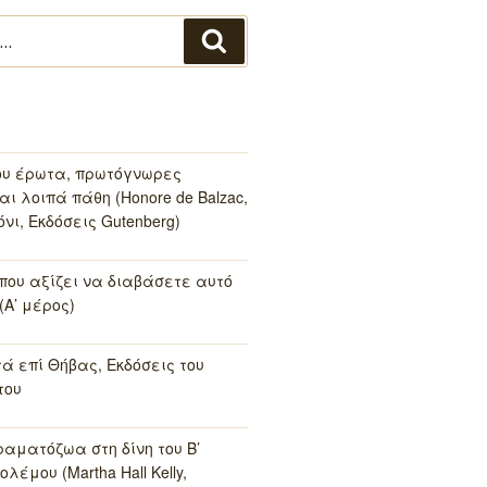
Αναζήτηση
ου έρωτα, πρωτόγνωρες
αι λοιπά πάθη (Honore de Balzac,
νι, Εκδόσεις Gutenberg)
 που αξίζει να διαβάσετε αυτό
(Α’ μέρος)
τά επί Θήβας, Εκδόσεις του
του
ραματόζωα στη δίνη του Β’
λέμου (Martha Hall Kelly,