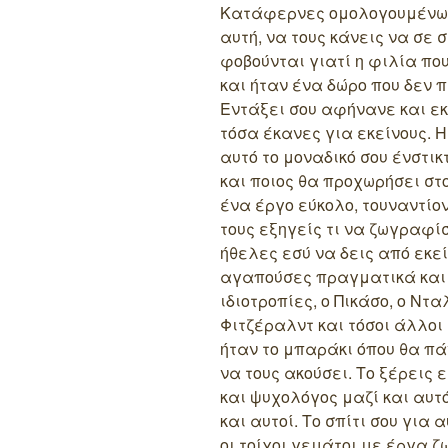
Κατάφερνες ομολογουμένως
αυτή, να τους κάνεις να σε 
φοβούνται γιατί η φιλία π
και ήταν ένα δώρο που δεν
Εντάξει σου αφήνανε και εκ
τόσα έκανες για εκείνους. 
αυτό το μοναδικό σου ένστικ
και ποιος θα προχωρήσει στ
ένα έργο εύκολο, τουναντίο
τους εξηγείς τι να ζωγραφί
ήθελες εσύ να δεις από εκεί
αγαπούσες πραγματικά και α
ιδιοτροπίες, ο Πικάσο, ο Νταλ
Φιτζέραλντ και τόσοι άλλοι
ήταν το μπαράκι όπου θα πάν
να τους ακούσει. Το ξέρεις
και ψυχολόγος μαζί και αυ
και αυτοί. Το σπίτι σου για 
οι τοίχοι γεμάτοι με έργα 