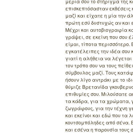
μεριά σου το στήριγμά της 
επισκεπτόσασταν εκθέσεις 
μαζί και είχατε η μία την ά
πρώτη εσύ δυστυχώς αν και 
Μέχρι και αυτοβιογραφία κα
γράψει, σε εκείνη που σου 
είμαι, τίποτα περισσότερο.
εγκατέλειπες την ιδέα σου 
γιατί η αλήθεια να λέγεται 
τον τρόπο σου να τους πείθε
σύμβουλος μαζί. Τους κατάφ
ήσουν λίγο αντράκι με το ιδ
θύμιζε Βρετανίδα γκουβερνά
επιθυμίες σου. Μιλούσατε 
τα κάδρα, για τα χρώματα,
ζωγράφους, για την τέχνη γ
και εκείνοι και εδώ που τα λ
κουτσομπόληδες από σένα. Ε
και εσένα η παρουσία τους σ