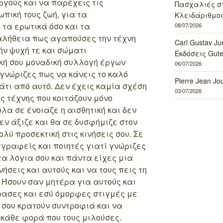
ργούς και να παρέχεις τις
Πασχαλιές σ
πική τους ζωή, για τα
Κλειδάριθμος
 τα ερωτικά όσο και τα
08/07/2026
αλήθεια πως αγαπούσες την τέχνη
Carl Gustav J
ήν ψυχή τε και σώματι
Εκδόσεις Gut
ική σου μοναδική συλλογή έργων
06/07/2026
 γνώριζες πως να κάνεις το καλό
Pierre Jean J
άτι από αυτό. Δεν έχεις καμία σχέση
03/07/2026
ς τέχνης που κοιτάζουν μόνο
λα σε ένοιαζε η αισθητική και δεν
εν άξιζε και θα σε δυσφήμιζε στον
ολύ προσεκτική στις κινήσεις σου. Σε
γραφείς και ποιητές γιατί γνώριζες
τα λόγια σου και πάντα είχες μια
ήσεις και αυτούς και να τους πεις τη
 Ήσουν σαν μητέρα για αυτούς και
ασες και εσύ όμορφες στιγμές με
 σου κρατούν συντροφιά και να
 κάθε φορά που τους μιλούσες.