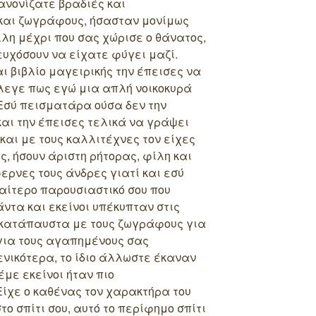
κανονίζατε βραδιές και
και ζωγράφους, ήσασταν μονίμως
λλη μέχρι που σας χώρισε ο θάνατος,
ευχόσουν να είχατε φύγει μαζί.
ι βιβλίο μαγειρικής την έπεισες να
έλεγε πως εγώ μια απλή νοικοκυρά
 Εσύ πεισματάρα ούσα δεν την
και την έπεισες τελικά να γράψει
και με τους καλλιτέχνες τον είχες
ις, ήσουν άριστη ρήτορας, φίλη και
ερνες τους άνδρες γιατί και εσύ
ιαίτερο παρουσιαστικό σου που
ντα και εκείνοι υπέκυπταν στις
ακατάπαυστα με τους ζωγράφους για
 για τους αγαπημένους σας
ενικότερα, το ίδιο άλλωστε έκαναν
έμε εκείνοι ήταν πιο
ίχε ο καθένας τον χαρακτήρα του
το σπίτι σου, αυτό το περίφημο σπίτι