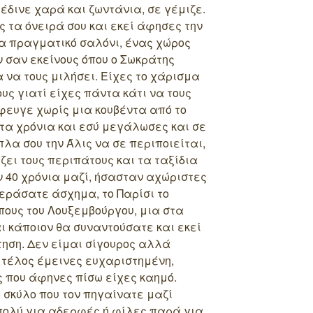
 έδινε χαρά και ζωντάνια, σε γέμιζε.
ς τα όνειρά σου και εκεί άφησες την
να πραγματικό σαλόνι, ένας χώρος
 σαν εκείνους όπου ο Σωκράτης
 να τους μιλήσει. Είχες το χάρισμα
υς γιατί είχες πάντα κάτι να τους
φευγε χωρίς μια κουβέντα από το
 τα χρόνια και εσύ μεγάλωσες και σε
πλα σου την Άλις να σε περιποιείται,
ίζει τους περιπάτους και τα ταξίδια
 40 χρόνια μαζί, ήσασταν αχώριστες
περάσατε άσχημα, το Παρίσι το
πους του Λουξεμβούργου, μια στα
 κάποιον θα συναντούσατε και εκεί
τηση. Δεν είμαι σίγουρος αλλά
 τέλος έμεινες ευχαριστημένη,
ς που άφηνες πίσω είχες καημό.
ο σκύλο που τον πηγαίνατε μαζί
 πολύ για αδερφές ή φίλες παρά για