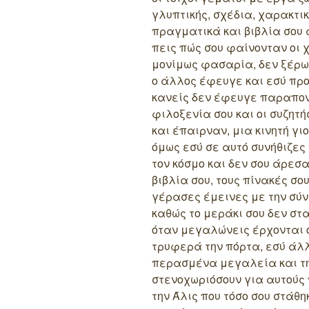
γλυπτικής, σχέδια, χαρακτικά
πραγματικά και βιβλία σου 
πεις πώς σου φαίνονταν οι χ
μονίμως φασαρία, δεν ξέρω 
ο άλλος έφευγε και εσύ πρ
κανείς δεν έφευγε παραπον
φιλοξενία σου και οι συζητ
και έπαιρναν, μια κινητή γι
όμως εσύ σε αυτό συνήθιζες
τον κόσμο και δεν σου άρεσα
βιβλία σου, τους πίνακές σο
γέρασες έμεινες με την σύν
καθώς το μεράκι σου δεν στ
όταν μεγαλώνεις έρχονται ο
τρυφερά την πόρτα, εσύ άλ
περασμένα μεγαλεία και την
στενοχωριόσουν για αυτούς
την Άλις που τόσο σου στάθη