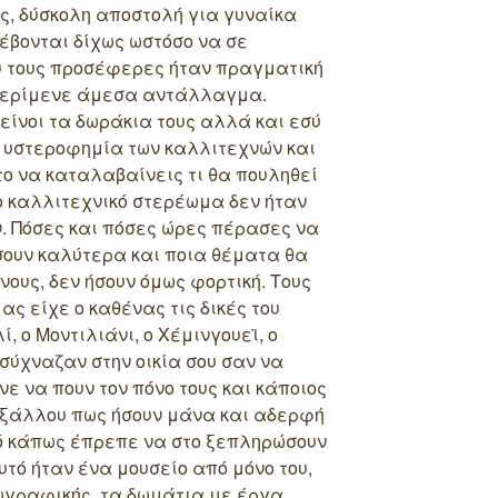
, δύσκολη αποστολή για γυναίκα
σέβονται δίχως ωστόσο να σε
ου τους προσέφερες ήταν πραγματική
 περίμενε άμεσα αντάλλαγμα.
είνοι τα δωράκια τους αλλά και εσύ
Η υστεροφημία των καλλιτεχνών και
το να καταλαβαίνεις τι θα πουληθεί
ο καλλιτεχνικό στερέωμα δεν ήταν
ν. Πόσες και πόσες ώρες πέρασες να
σουν καλύτερα και ποια θέματα θα
νους, δεν ήσουν όμως φορτική. Τους
ς είχε ο καθένας τις δικές του
ί, ο Μοντιλιάνι, ο Χέμινγουεϊ, ο
 σύχναζαν στην οικία σου σαν να
ε να πουν τον πόνο τους και κάποιος
 εξάλλου πως ήσουν μάνα και αδερφή
τό κάπως έπρεπε να στο ξεπληρώσουν
αυτό ήταν ένα μουσείο από μόνο του,
ζωγραφικής, τα δωμάτια με έργα