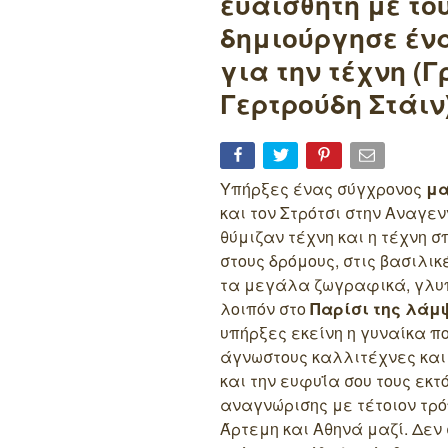
ευαίσθητη με το
δημιούργησε έν
για την τέχνη (
Γερτρούδη Στάιν
Υπήρξες ένας σύγχρονος
μα
και τον Στρότσι στην Αναγε
θύμιζαν τέχνη και η τέχνη 
στους δρόμους, στις βασιλικ
τα μεγάλα ζωγραφικά, γλυπ
λοιπόν στο
Παρίσι της λάμψ
υπήρξες εκείνη η γυναίκα πο
άγνωστους καλλιτέχνες και
και την ευφυΐα σου τους εκ
αναγνώρισης με τέτοιον τρόπ
Άρτεμη και Αθηνά μαζί.
Δεν 