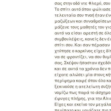
σας στην οδό ντε Φλερύ, σου
Το σπίτι αυτό όπου φώλιασε
τελευταία σου πνοή ήταν έ
μαζώξεων και συναθροίσεων
μάζευε τους μαθητές του για
αυτό να είσαι αρεστή σε όλο
συμβουλέψεις, κανείς δεν έ
σπίτι σου. Και σαν πέρασαν
χτύπησε ο καρκίνος είχες δί
να σε φροντίζει, να σου θυμ
σας. Σκέψου ήσασταν σχεδόν
και σε αυτά τα χρόνια δεν 
είχατε αλώσει μία στους κή
περίφημα καφέ όπου όλο και
ξεκινούσε η ατελείωτη συζή
νομίζω πως παρά το άσχημο
έφυγες πλήρης, για την Άλι
Είχες και εκείνο τον μεγάλ
περίπατο και μοιάζατε πιο