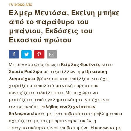
ΔΗΜΟΣΙΕΥΤΗΚΕ
17/10/2022
ΑΠΟ
ΣΤΙΣ
Έλμερ Μεντόσα, Εκείνη μπήκε
από το παράθυρο του
μπάνιου, Εκδόσεις του
Εικοστού πρώτου
Με συγγραφείς όπως ο
Κάρλος Φουέντες
και ο
Χουάν Ρούλφο
μεταξύ άλλων, η
μεξικανική
λογοτεχνία
βρίσκεται στις επάλξεις και έχει
χαράξει μια πολύ σημαντική πορεία που
συνεχίζεται αδιάλειπτα. Με τη χώρα να
μαστίζεται από εγκληματικότητα, να έχει να
αντιμετωπίσει
πλήθος ανεξιχνίαστων
δολοφονιών
και με ένα σοβαρότατο πρόβλημα που
σχετίζεται με το εμπόριο ναρκωτικών, η
πραγματικότητα είναι επιβαρυμένη. Η κοινωνία με