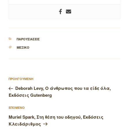
ΚΑΤΗΓΟΡΙΕΣ
ΠΑΡΟΥΣΙΑΣΕΙΣ
ΕΤΙΚΕΤΕΣ
ΜΕΞΙΚΟ
Πλοήγηση
Προηγούμενο
ΠΡΟΗΓΟΥΜΕΝΗ
άρθρων
άρθρο
Deborah Levy, Ο άνθρωπος που τα είδε όλα,
Εκδόσεις Gutenberg
Επόμενο
ΕΠΟΜΕΝΟ
άρθρο
Muriel Spark, Στη θέση του οδηγού, Εκδόσεις
Κλειδάριθμος