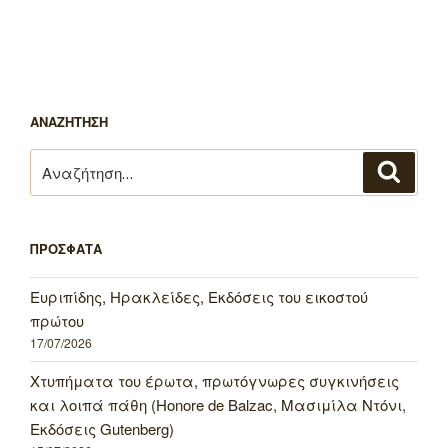
ΑΝΑΖΗΤΗΣΗ
Αναζήτηση
Αναζή
για:
ΠΡΟΣΦΑΤΑ
Ευριπίδης, Ηρακλείδες, Εκδόσεις του εικοστού
πρώτου
17/07/2026
Χτυπήματα του έρωτα, πρωτόγνωρες συγκινήσεις
και λοιπά πάθη (Honore de Balzac, Μασιμίλα Ντόνι,
Εκδόσεις Gutenberg)