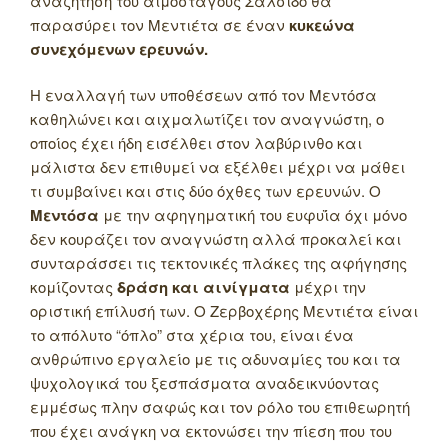
αναζήτηση του αιμοσταγούς Σαλσίδο θα
παρασύρει τον Μεντιέτα σε έναν
κυκεώνα
συνεχόμενων ερευνών.
Η εναλλαγή των υποθέσεων από τον Μεντόσα
καθηλώνει και αιχμαλωτίζει τον αναγνώστη, ο
οποίος έχει ήδη εισέλθει στον λαβύρινθο και
μάλιστα δεν επιθυμεί να εξέλθει μέχρι να μάθει
τι συμβαίνει και στις δύο όχθες των ερευνών. Ο
Μεντόσα
με την αφηγηματική του ευφυΐα όχι μόνο
δεν κουράζει τον αναγνώστη αλλά προκαλεί και
συνταράσσει τις τεκτονικές πλάκες της αφήγησης
κομίζοντας
δράση και αινίγματα
μέχρι την
οριστική επίλυσή των. Ο Ζερβοχέρης Μεντιέτα είναι
το απόλυτο “όπλο” στα χέρια του, είναι ένα
ανθρώπινο εργαλείο με τις αδυναμίες του και τα
ψυχολογικά του ξεσπάσματα αναδεικνύοντας
εμμέσως πλην σαφώς και τον ρόλο του επιθεωρητή
που έχει ανάγκη να εκτονώσει την πίεση που του