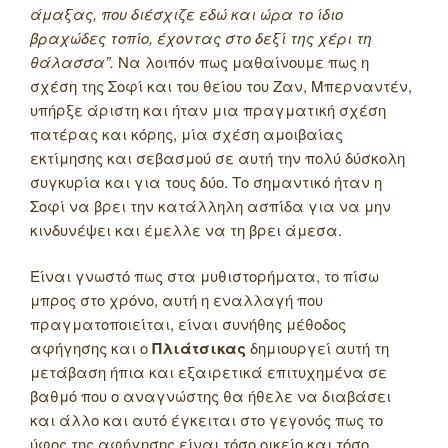
άμαξας, που διέσχιζε εδώ και ώρα το ίδιο
βραχώδες τοπίο, έχοντας στο δεξί της χέρι τη
θάλασσα”.
Να λοιπόν πως μαθαίνουμε πως η
σχέση της Σοφί και του θείου του Ζαν, Μπερναντέν,
υπήρξε άριστη και ήταν μια πραγματική σχέση
πατέρας και κόρης, μία σχέση αμοιβαίας
εκτίμησης και σεβασμού σε αυτή την πολύ δύσκολη
συγκυρία και για τους δύο. Το σημαντικό ήταν η
Σοφί να βρει την κατάλληλη ασπίδα για να μην
κινδυνέψει και έμελλε να τη βρει άμεσα.
Είναι γνωστό πως στα μυθιστορήματα, το πίσω
μπρος στο χρόνο, αυτή η εναλλαγή που
πραγματοποιείται, είναι συνήθης μέθοδος
αφήγησης και ο
Πλιάτσικας
δημιουργεί αυτή τη
μετάβαση ήπια και εξαιρετικά επιτυχημένα σε
βαθμό που ο αναγνώστης θα ήθελε να διαβάσει
και άλλο και αυτό έγκειται στο γεγονός πως το
ύφος της αφήγησης είναι τόσο οικείο και τόσο