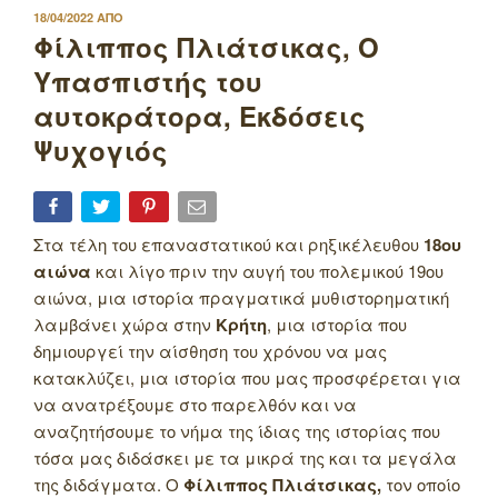
ΔΗΜΟΣΙΕΥΤΗΚΕ
18/04/2022
ΑΠΟ
ΣΤΙΣ
Φίλιππος Πλιάτσικας, Ο
Υπασπιστής του
αυτοκράτορα, Εκδόσεις
Ψυχογιός
Στα τέλη του επαναστατικού και ρηξικέλευθου
18ου
αιώνα
και λίγο πριν την αυγή του πολεμικού 19ου
αιώνα, μια ιστορία πραγματικά μυθιστορηματική
λαμβάνει χώρα στην
Κρήτη
, μια ιστορία που
δημιουργεί την αίσθηση του χρόνου να μας
κατακλύζει, μια ιστορία που μας προσφέρεται για
να ανατρέξουμε στο παρελθόν και να
αναζητήσουμε το νήμα της ίδιας της ιστορίας που
τόσα μας διδάσκει με τα μικρά της και τα μεγάλα
της διδάγματα. Ο
Φίλιππος Πλιάτσικας,
τον οποίο