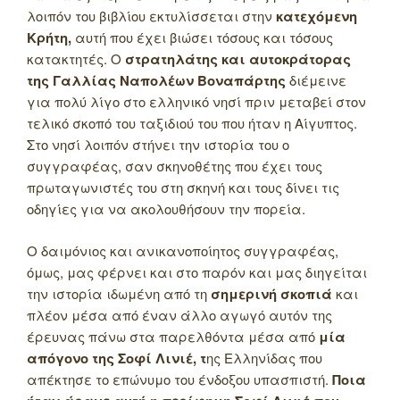
λοιπόν του βιβλίου εκτυλίσσεται στην
κατεχόμενη
Κρήτη,
αυτή που έχει βιώσει τόσους και τόσους
κατακτητές. Ο
στρατηλάτης και αυτοκράτορας
της Γαλλίας Ναπολέων Βοναπάρτης
διέμεινε
για πολύ λίγο στο ελληνικό νησί πριν μεταβεί στον
τελικό σκοπό του ταξιδιού του που ήταν η Αίγυπτος.
Στο νησί λοιπόν στήνει την ιστορία του ο
συγγραφέας, σαν σκηνοθέτης που έχει τους
πρωταγωνιστές του στη σκηνή και τους δίνει τις
οδηγίες για να ακολουθήσουν την πορεία.
Ο δαιμόνιος και ανικανοποίητος συγγραφέας,
όμως, μας φέρνει και στο παρόν και μας διηγείται
την ιστορία ιδωμένη από τη
σημερινή σκοπιά
και
πλέον μέσα από έναν άλλο αγωγό αυτόν της
έρευνας πάνω στα παρελθόντα μέσα από
μία
απόγονο της Σοφί Λινιέ, τ
ης Ελληνίδας που
απέκτησε το επώνυμο του ένδοξου υπασπιστή.
Ποια