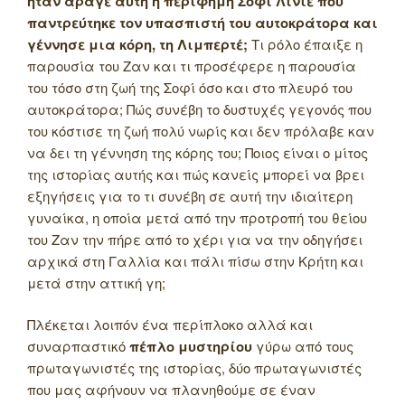
ήταν άραγε αυτή η περίφημη Σοφί Λινιέ που
παντρεύτηκε τον υπασπιστή του αυτοκράτορα και
γέννησε μια κόρη, τη Λιμπερτέ;
Τι ρόλο έπαιξε η
παρουσία του Ζαν και τι προσέφερε η παρουσία
του τόσο στη ζωή της Σοφί όσο και στο πλευρό του
αυτοκράτορα; Πώς συνέβη το δυστυχές γεγονός που
του κόστισε τη ζωή πολύ νωρίς και δεν πρόλαβε καν
να δει τη γέννηση της κόρης του; Ποιος είναι ο μίτος
της ιστορίας αυτής και πώς κανείς μπορεί να βρει
εξηγήσεις για το τι συνέβη σε αυτή την ιδιαίτερη
γυναίκα, η οποία μετά από την προτροπή του θείου
του Ζαν την πήρε από το χέρι για να την οδηγήσει
αρχικά στη Γαλλία και πάλι πίσω στην Κρήτη και
μετά στην αττική γη;
Πλέκεται λοιπόν ένα περίπλοκο αλλά και
συναρπαστικό
πέπλο μυστηρίου
γύρω από τους
πρωταγωνιστές της ιστορίας, δύο πρωταγωνιστές
που μας αφήνουν να πλανηθούμε σε έναν