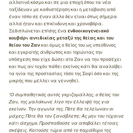
αλλοτινό κόσμο και σε μια εποχή όπου τα νέα
ταξίδευαν με καθυστέρηση και η μετάβαση από
έναν τόπο σε έναν άλλο δεν είναι όπως σήμερα
αλλά ήταν και επικίνδυνη και χρονοβόρα.
Ξεδιπλώνεται επίσης ένα
ενδοοικογενειακό
κουβάρι αντιδικίας μεταξύ της θείας και του
θείου του Ζαν
και όμως ο θείος του ως υπεύθυνος
και εγκρατής άνθρωπος και τηρώντας την
υπόσχεση που είχε δώσει στο Ζαν να την προσέχει
και πως αν τυχόν πάθει εκείνος κάτι θα αναλάβει
τα ηνία της προστασίας τόσο της Σοφί όσο και της
μικρής που μέλλει να γεννηθεί.
“Ο συμπαθητικός αυτός γκριζομάλλης, ο θείος του
Ζαν, της μαλάκωνε λίγο την έλλειψή της για
εκείνον. Την αγωνία της. Πότε θα τελείωναν οι
μάχες; Πότε θα τον ξανάβλεπε; Ας μην του τύχαινε
κάτι άσχημο. Προσπαθούσε να αποβάλει τέτοιες
σκέψεις. Κοιτούσε τώρα από το παράθυρο της