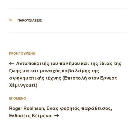
ΚΑΤΗΓΟΡΙΕΣ
ΠΑΡΟΥΣΙΑΣΕΙΣ
Πλοήγηση
Προηγούμενο
ΠΡΟΗΓΟΥΜΕΝΗ
άρθρων
άρθρο
Ανταποκριτής του πολέμου και της ίδιας της
ζωής μα και μοναχός καβαλάρης της
αφηγηματικής τέχνης (Επιστολή στον Έρνεστ
Χέμινγουεϊ)
Επόμενο
ΕΠΟΜΕΝΟ
άρθρο
Roger Robinson, Ένας φορητός παράδεισος,
Εκδόσεις Κείμενα