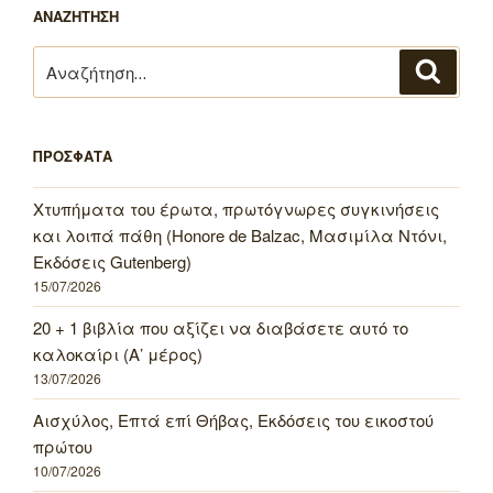
ΑΝΑΖΗΤΗΣΗ
Αναζήτηση
Αναζή
για:
ΠΡΟΣΦΑΤΑ
Χτυπήματα του έρωτα, πρωτόγνωρες συγκινήσεις
και λοιπά πάθη (Honore de Balzac, Μασιμίλα Ντόνι,
Εκδόσεις Gutenberg)
15/07/2026
20 + 1 βιβλία που αξίζει να διαβάσετε αυτό το
καλοκαίρι (Α’ μέρος)
13/07/2026
Αισχύλος, Επτά επί Θήβας, Εκδόσεις του εικοστού
πρώτου
10/07/2026