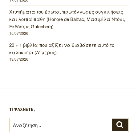
Χτυπήματα του έρωτα, πρωτόγνωρες συγκινήσεις
και λοιπά πάθη (Honore de Balzac, Μασιμίλα Ντόνι,
Εκδόσεις Gutenberg)
15/07/2026
20 + 1 βιβλία που αξίζει να διαβάσετε αυτό το
καλοκαίρι (Α’ μέρος)
13/07/2026
ΤΙ ΨΑΧΝΕΤΕ;
Αναζήτηση
Αναζή
για: