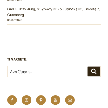
Carl Gustav Jung, Ψυχολογία και θρησκεία, Εκδόσεις
Gutenberg
06/07/2026
ΤΙ ΨΑΧΝΕΤΕ;
Αναζήτηση
Αναζή
για:
Facebook
Instagram
Pinterest
YouTube
Email