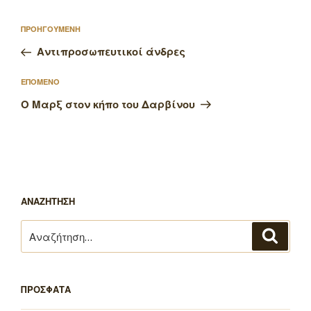
Πλοήγηση
Προηγούμενο
ΠΡΟΗΓΟΥΜΕΝΗ
άρθρων
άρθρο
Αντιπροσωπευτικοί άνδρες
Επόμενο
ΕΠΟΜΕΝΟ
άρθρο
Ο Μαρξ στον κήπο του Δαρβίνου
ΑΝΑΖΗΤΗΣΗ
Αναζήτηση
Αναζή
για:
ΠΡΟΣΦΑΤΑ