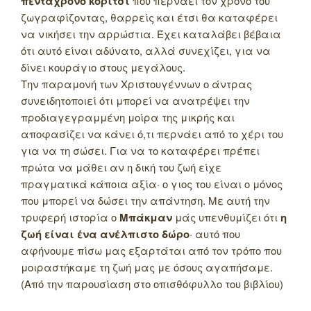
πεντάχρονο κορίτσι
που περνάει τον χρόνο του
ζωγραφίζοντας, θαρρείς και έτσι θα καταφέρει
να νικήσει την αρρώστια. Έχει καταλάβει βέβαια
ότι αυτό είναι αδύνατο, αλλά συνεχίζει, για να
δίνει κουράγιο στους μεγάλους.
Την παραμονή των Χριστουγέννων ο άντρας
συνειδητοποιεί ότι μπορεί να ανατρέψει την
προδιαγεγραμμένη μοίρα της μικρής και
αποφασίζει να κάνει ό,τι περνάει από το χέρι του
για να τη σώσει. Για να το καταφέρει πρέπει
πρώτα να μάθει αν η δική του ζωή είχε
πραγματικά κάποια αξία· ο γιος του είναι ο μόνος
που μπορεί να δώσει την απάντηση. Με αυτή την
τρυφερή ιστορία ο
Μπάκμαν
μάς υπενθυμίζει ότι
η
ζωή είναι ένα ανέλπιστο δώρο
· αυτό που
αφήνουμε πίσω μας εξαρτάται από τον τρόπο που
μοιραστήκαμε τη ζωή μας με όσους αγαπήσαμε.
(Από την παρουσίαση στο οπισθόφυλλο του βιβλίου)