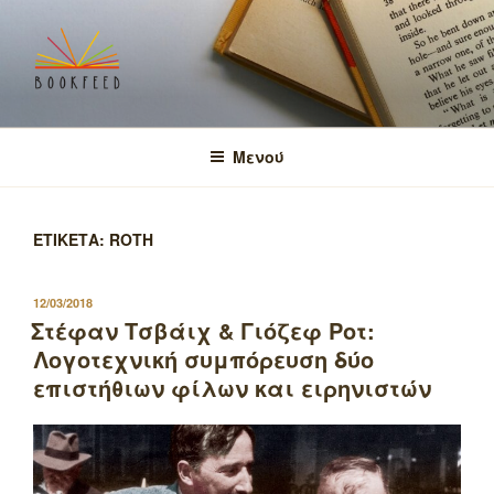
Μετάβαση
στο
περιεχόμενο
BOOKFEED
μοιραζόμαστε την αγάπη για τα βιβλία και τη γνώση!
Μενού
ΕΤΙΚΕΤΑ:
ROTH
ΔΗΜΟΣΙΕΥΤΗΚΕ
12/03/2018
ΣΤΙΣ
Στέφαν Τσβάιχ & Γιόζεφ Ροτ:
Λογοτεχνική συμπόρευση δύο
επιστήθιων φίλων και ειρηνιστών