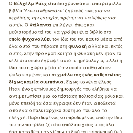
Ο
Βίλχελμ Ράιχ στο
διαχρονικό και απαράμιλλο
βιβλίο
“Άκου ανθρωπάκο”
έγραφε πως
για να
κερδίσεις την ευτυχία, πρέπει να παλέψεις για
αυτήν.
Ο
Φάλαντα
επιλέγει, όπως και
μυθιστορήματά του, να γράψει ένα βιβλίο στο
οποίο
ψυχαναλύει
τον ίδιο του τον εαυτό μέσα από
όλα αυτά που πέρασε στη
φυλακή
αλλά και εκτός
αυτής. Στην πραγματικότητα η φυλακή δεν ήταν το
κελί στο οποίο έγραψε αυτό το ημερολόγιο, αλλά η
ίδια του η χώρα μέσα στην οποία αισθανόταν
φυλακισμένος και
αιχμάλωτος ενός καθεστώτος
δίχως καμία συμπόνια,
δίχως κανένα έλεος.
Ήταν ένας επώνυμος δημιουργός που κλήθηκε να
αντιμετωπίσει μια κατάσταση πολιορκίας μόνο και
μόνο επειδή τα όσα έγραφε δεν ήταν αποδεκτά
από ένα απολυταρχικό σύστημα που όλα τα
ήλεγχε. Παραδομένος και προδομένος από την ίδια
του την πατρίδα ζει στο απόλυτο χάος μιας όλα
όσα καταθέτει αγγίζουν τη δική του προσωπική ζωή