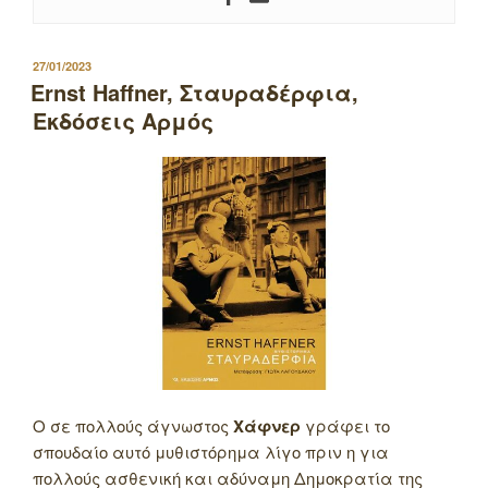
ΔΗΜΟΣΙΕΥΤΗΚΕ
27/01/2023
ΣΤΙΣ
Ernst Haffner, Σταυραδέρφια,
Εκδόσεις Αρμός
Ο σε πολλούς άγνωστος
Χάφνερ
γράφει το
σπουδαίο αυτό μυθιστόρημα λίγο πριν η για
πολλούς ασθενική και αδύναμη Δημοκρατία της