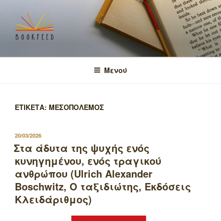
Μετάβαση
στο
περιεχόμενο
BOOKFEED
μοιραζόμαστε την αγάπη για τα βιβλία και τη γνώση!
Μενού
ΕΤΙΚΕΤΑ:
ΜΕΣΟΠΟΛΕΜΟΣ
ΔΗΜΟΣΙΕΥΤΗΚΕ
20/03/2026
ΣΤΙΣ
Στα άδυτα της ψυχής ενός
κυνηγημένου, ενός τραγικού
ανθρώπου (Ulrich Alexander
Boschwitz, Ο ταξιδιώτης, Εκδόσεις
Κλειδάριθμος)