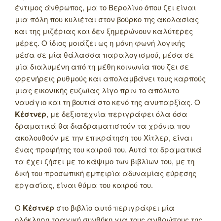
έντιμος άνθρωπος, μα το Βερολίνο όπου ζει είναι
μια πόλη που κυλιέται στον βούρκο της ακολασίας
και της μιζέριας και δεν ξημερώνουν καλύτερες
μέρες. Ο ίδιος μοιάζει ως η μόνη φωνή λογικής
μέσα σε μία θάλασσα παραλογισμού, μέσα σε
μία διαλυμένη από τη μέθη κοινωνία που ζει σε
φρενήρεις ρυθμούς και απολαμβάνει τους καρπούς
μιας εικονικής ευζωίας λίγο πριν το απόλυτο
ναυάγιο και τη βουτιά στο κενό της ανυπαρξίας. Ο
Κέστνερ
, με δεξιοτεχνία περιγράφει όλα όσα
δραματικά θα διαδραματιστούν τα χρόνια που
ακολουθούν με την επικράτηση του Χίτλερ, είναι
ένας προφήτης του καιρού του. Αυτά τα δραματικά
τα έχει ζήσει με το κάψιμο των βιβλίων του, με τη
δική του προσωπική εμπειρία αδυναμίας εύρεσης
εργασίας, είναι θύμα του καιρού του.
Ο
Κέστνερ
στο βιβλίο αυτό περιγράφει μία
ολόκληρη τραγική συνθήκη για τους ανθρώπους της