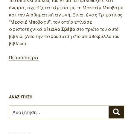
του υπαλληλίσκου, του γεμάτου φιλοδοξίες και
όνειρα, σχετίζεται άμεσα με τη Μαντάμ Μποβαρύ
και την Αισθηματική αγωγή. Είναι ένας Τριεστίνος
“Μεσσιέ Μποβαρύ”, τον οποίο έπλασε
αριστοτεχνικά ο
Ίταλο Σβέβο
στο πρώτο του αυτό
βιβλίο. (Από την παρουσίαση στο οπισθόφυλλο του
βιβλίου).
Περισσότερα
ΑΝΑΖΗΤΗΣΗ
Αναζήτηση
Αναζή
για: