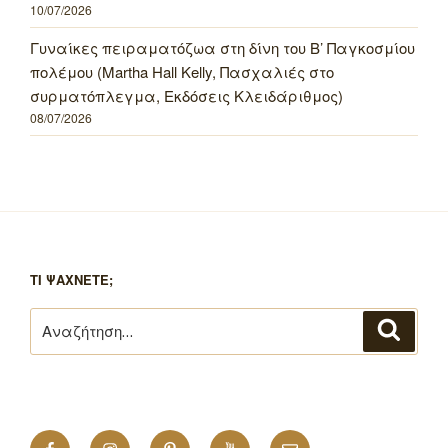
10/07/2026
Γυναίκες πειραματόζωα στη δίνη του Β’ Παγκοσμίου
πολέμου (Martha Hall Kelly, Πασχαλιές στο
συρματόπλεγμα, Εκδόσεις Κλειδάριθμος)
08/07/2026
ΤΙ ΨΑΧΝΕΤΕ;
Αναζήτηση
Αναζή
για:
Facebook
Instagram
Pinterest
YouTube
Email