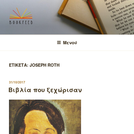
Μετάβαση
στο
περιεχόμενο
BOOKFEED
μοιραζόμαστε την αγάπη για τα βιβλία και τη γνώση!
Μενού
ΕΤΙΚΕΤΑ:
JOSEPH ROTH
ΔΗΜΟΣΙΕΥΤΗΚΕ
31/10/2017
ΣΤΙΣ
Βιβλία που ξεχώρισαν