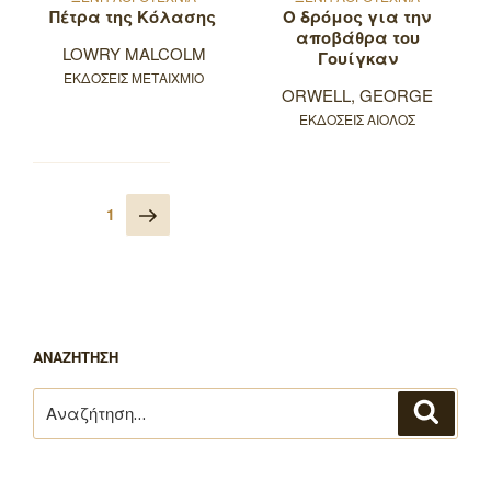
Πέτρα της Κόλασης
Ο δρόμος για την
αποβάθρα του
LOWRY MALCOLM
Γουίγκαν
ΕΚΔΟΣΕΙΣ ΜΕΤΑΙΧΜΙΟ
ORWELL, GEORGE
ΕΚΔΟΣΕΙΣ ΑΙΟΛΟΣ
Πλοήγηση
Επόμενη
Σελίδα
1
άρθρων
σελίδα
ΑΝΑΖΗΤΗΣΗ
Αναζήτηση
Αναζή
για: