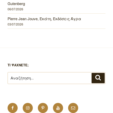
Gutenberg
06/07/2026
Pierre Jean Jouve, Εκάτη, Εκδόσεις Άγρα
03/07/2026
ΤΙ ΨΑΧΝΕΤΕ;
Αναζήτηση
Αναζή
για:
Facebook
Instagram
Pinterest
YouTube
Email