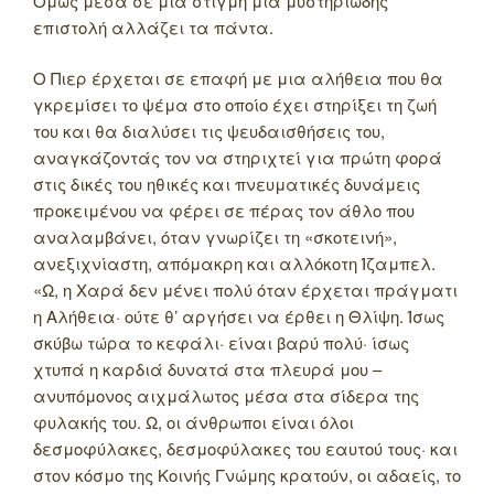
Όμως μέσα σε μια στιγμή μια μυστηριώδης
επιστολή αλλάζει τα πάντα.
Ο Πιερ έρχεται σε επαφή με μια αλήθεια που θα
γκρεμίσει το ψέμα στο οποίο έχει στηρίξει τη ζωή
του και θα διαλύσει τις ψευδαισθήσεις του,
αναγκάζοντάς τον να στηριχτεί για πρώτη φορά
στις δικές του ηθικές και πνευματικές δυνάμεις
προκειμένου να φέρει σε πέρας τον άθλο που
αναλαμβάνει, όταν γνωρίζει τη «σκοτεινή»,
ανεξιχνίαστη, απόμακρη και αλλόκοτη Ίζαμπελ.
«Ω, η Χαρά δεν μένει πολύ όταν έρχεται πράγματι
η Αλήθεια· ούτε θ’ αργήσει να έρθει η Θλίψη. Ίσως
σκύβω τώρα το κεφάλι· είναι βαρύ πολύ· ίσως
χτυπά η καρδιά δυνατά στα πλευρά μου –
ανυπόμονος αιχμάλωτος μέσα στα σίδερα της
φυλακής του. Ω, οι άνθρωποι είναι όλοι
δεσμοφύλακες, δεσμοφύλακες του εαυτού τους· και
στον κόσμο της Κοινής Γνώμης κρατούν, οι αδαείς, το