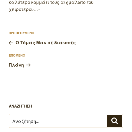
καλύτερο κομμάτι τους αιχμάλωτο του
χειρότερου…»
Πλοήγηση
Προηγούμενο
ΠΡΟΗΓΟΥΜΕΝΗ
άρθρων
άρθρο
Ο Τόμας Μαν σε διακοπές
Επόμενο
ΕΠΟΜΕΝΟ
άρθρο
Πλάνη
ΑΝΑΖΗΤΗΣΗ
Αναζήτηση
Αναζή
για: