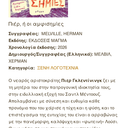
Πιέρ, ή οι αμφισημίες
Συγγραφέας:
MELVILLE, HERMAN
Εκδότης:
ΕΚΔΟΣΕΙΣ ΜΑΓΜΑ
Χρονολογία έκδοσης:
2026
Δημιουργός/Συγγραφέας (Ελληνικά):
ΜΕΛΒΙΛ,
ΧΕΡΜΑΝ
Κατηγορία:
ΞΕΝΗ ΛΟΓΟΤΕΧΝΙΑ
Ο νεαρός αριστοκράτης
Πιερ Γκλεντίνινγκ
ζει με
τη μητέρα του στην πατρογονική ιδιοκτησία τους,
στην ειδυλλιακή εξοχή του Σαντλ Μέντοουζ.
Απολαμβάνει με σύνεση και ευθυμία κάθε
προνόμιο που του χάρισε η τύχη και η φύση, και το
επιστέγασμα της ευτυχίας του είναι ο αρραβώνας
με την πανέμορφη, καλόψυχη και «φωτεινή» Λούσι.