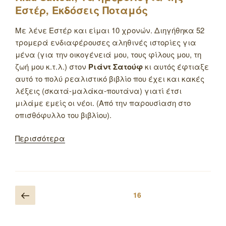
Εστέρ, Εκδόσεις Ποταμός
Με λένε Εστέρ και είμαι 10 χρονών. Διηγήθηκα 52
τρομερά ενδιαφέρουσες αληθινές ιστορίες για
μένα (για την οικογένειά μου, τους φίλους μου, τη
ζωή μου κ.τ.λ.) στον
Ριάντ Σατούφ
κι αυτός έφτιαξε
αυτό το πολύ ρεαλιστικό βιβλίο που έχει και κακές
λέξεις (σκατά-μαλάκα-πουτάνα) γιατί έτσι
μιλάμε εμείς οι νέοι. (Από την παρουσίαση στο
οπισθόφυλλο του βιβλίου).
Περισσότερα
Πλοήγηση
Προηγούμενη
Σελίδα
16
άρθρων
σελίδα