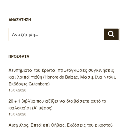
ΑΝΑΖΗΤΗΣΗ
Αναζήτηση
Αναζή
για:
ΠΡΟΣΦΑΤΑ
Χτυπήματα του έρωτα, πρωτόγνωρες συγκινήσεις
και λοιπά πάθη (Honore de Balzac, Μασιμίλα Ντόνι,
Εκδόσεις Gutenberg)
15/07/2026
20 + 1 βιβλία που αξίζει να διαβάσετε αυτό το
καλοκαίρι (Α’ μέρος)
13/07/2026
Αισχύλος, Επτά επί Θήβας, Εκδόσεις του εικοστού