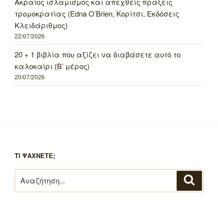
Ακραίος ισλαμισμός και απεχθείς πράξεις
τρομοκρατίας (Edna O’Brien, Κορίτσι, Εκδόσεις
Κλειδάριθμος)
22/07/2026
20 + 1 βιβλία που αξίζει να διαβάσετε αυτό το
καλοκαίρι (Β’ μέρος)
20/07/2026
ΤΙ ΨΑΧΝΕΤΕ;
Αναζήτηση
Αναζή
για: