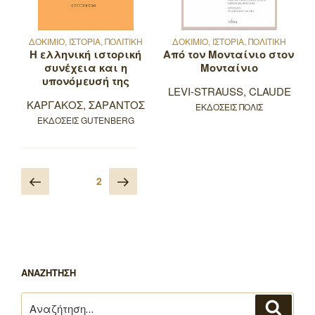
ΔΟΚΙΜΙΟ, ΙΣΤΟΡΙΑ, ΠΟΛΙΤΙΚΗ
ΔΟΚΙΜΙΟ, ΙΣΤΟΡΙΑ, ΠΟΛΙΤΙΚΗ
Η ελληνική ιστορική
Από τον Μονταίνιο στον
συνέχεια και η
Μονταίνιο
υπονόμευσή της
LEVI-STRAUSS, CLAUDE
ΚΑΡΓΑΚΟΣ, ΣΑΡΑΝΤΟΣ
ΕΚΔΟΣΕΙΣ ΠΟΛΙΣ
ΕΚΔΟΣΕΙΣ GUTENBERG
Πλοήγηση
Προηγούμενη
Επόμενη
Σελίδα
2
άρθρων
σελίδα
σελίδα
ΑΝΑΖΗΤΗΣΗ
Αναζήτηση
Αναζή