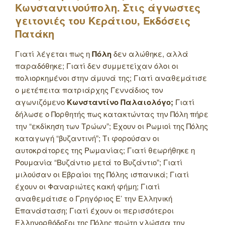
Κωνσταντινούπολη. Στις άγνωστες
γειτονιές του Κεράτιου, Εκδόσεις
Πατάκη
Γιατί λέγεται πως η
Πόλη
δεν αλώθηκε, αλλά
παραδόθηκε; Γιατί δεν συμμετείχαν όλοι οι
πολιορκημένοι στην άμυνά της; Γιατί αναθεμάτισε
ο μετέπειτα πατριάρχης Γεννάδιος τον
αγωνιζόμενο
Κωνσταντίνο Παλαιολόγο;
Γιατί
δήλωσε ο Πορθητής πως κατακτώντας την Πόλη πήρε
την “εκδίκηση των Τρώων”; Έχουν οι Ρωμιοί της Πόλης
καταγωγή “βυζαντινή”; Τι φορούσαν οι
αυτοκράτορες της Ρωμανίας; Γιατί θεωρήθηκε η
Ρουμανία “Βυζάντιο μετά το Βυζάντιο”; Γιατί
μιλούσαν οι Εβραίοι της Πόλης ισπανικά; Γιατί
έχουν οι Φαναριώτες κακή φήμη; Γιατί
αναθεμάτισε ο Γρηγόριος Ε’ την Ελληνική
Επανάσταση; Γιατί έχουν οι περισσότεροι
Ελληνορθόδοξοι της Πόλης πρώτη γλώσσα την