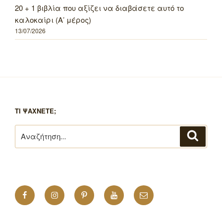
20 + 1 βιβλία που αξίζει να διαβάσετε αυτό το
καλοκαίρι (Α’ μέρος)
13/07/2026
ΤΙ ΨΑΧΝΕΤΕ;
Αναζήτηση
Αναζή
για:
Facebook
Instagram
Pinterest
YouTube
Email