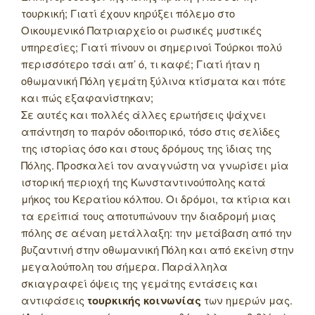
τουρκική; Γιατί έχουν κηρύξει πόλεμο στο
Οικουμενικό Πατριαρχείο οι ρωσικές μυστικές
υπηρεσίες; Γιατί πίνουν οι σημερινοί Τούρκοι πολύ
περισσότερο τσάι απ’ ό, τι καφέ; Γιατί ήταν η
οθωμανική Πόλη γεμάτη ξύλινα κτίσματα και πότε
και πώς εξαφανίστηκαν;
Σε αυτές και πολλές άλλες ερωτήσεις ψάχνει
απάντηση το παρόν οδοιπορικό, τόσο στις σελίδες
της ιστορίας όσο και στους δρόμους της ίδιας της
Πόλης. Προσκαλεί τον αναγνώστη να γνωρίσει μία
ιστορική περιοχή της Κωνσταντινούπολης κατά
μήκος του Κερατίου κόλπου. Οι δρόμοι, τα κτίρια και
τα ερείπιά τους αποτυπώνουν την διαδρομή μιας
πόλης σε αέναη μετάλλαξη: την μετάβαση από την
βυζαντινή στην οθωμανική Πόλη και από εκείνη στην
μεγαλούπολη του σήμερα. Παράλληλα
σκιαγραφεί όψεις της γεμάτης εντάσεις και
αντιφάσεις
τουρκικής κοινωνίας
των ημερών μας.