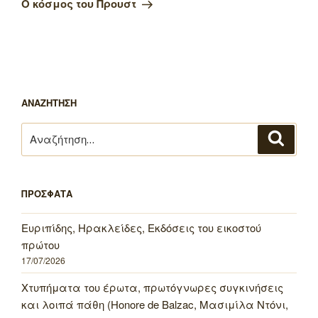
Ο κόσμος του Προυστ
ΑΝΑΖΗΤΗΣΗ
Αναζήτηση
Αναζή
για:
ΠΡΟΣΦΑΤΑ
Ευριπίδης, Ηρακλείδες, Εκδόσεις του εικοστού
πρώτου
17/07/2026
Χτυπήματα του έρωτα, πρωτόγνωρες συγκινήσεις
και λοιπά πάθη (Honore de Balzac, Μασιμίλα Ντόνι,