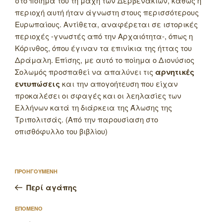
στο ποίημα του τη μάχη των Δερβενακίων, καθώς η
περιοχή αυτή ήταν άγνωστη στους περισσότερους
Ευρωπαίους.
Αντίθετα, αναφέρεται σε ιστορικές
περιοχές -γνωστές από την Αρχαιότητα-, όπως η
Κόρινθος, όπου έγιναν τα επινίκια της ήττας του
Δράμαλη. Επίσης, με αυτό το ποίημα ο Διονύσιος
Σολωμός προσπαθεί να απαλύνει τις
αρνητικές
εντυπώσεις
και την απογοήτευση που είχαν
προκαλέσει οι σφαγές και οι λεηλασίες των
Ελλήνων κατά τη διάρκεια της Άλωσης της
Τριπολιτσάς. (Από την παρουσίαση στο
οπισθόφυλλο του βιβλίου)
Πλοήγηση
Προηγούμενο
ΠΡΟΗΓΟΥΜΕΝΗ
άρθρων
άρθρο
Περί αγάπης
Επόμενο
ΕΠΟΜΕΝΟ
άρθρο