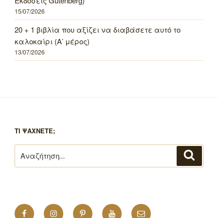
Εκδόσεις Gutenberg)
15/07/2026
20 + 1 βιβλία που αξίζει να διαβάσετε αυτό το
καλοκαίρι (Α’ μέρος)
13/07/2026
ΤΙ ΨΑΧΝΕΤΕ;
Αναζήτηση
Αναζή
για:
Facebook
Instagram
Pinterest
YouTube
Email