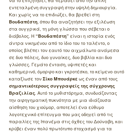
να το επιζητήσει, θα περάσει από την απλή
εντεταλμένη συγγραφή στην υψηλή δημιουργία.
Και χωρίς να το επιδιώξει, θα βρεθεί στη
Βουδαπέστη
, όπου θα αναζητήσει την εξιλέωση
στα ουγγρικά, τη μόνη γλώσσα που σέβεται ο
διάβολος.
Η
“Βουδαπέστη”
είναι η ιστορία ενός
άντρα νικημένου από το ίδιο του το ταλέντο, ο
οποίος βλέπει τον εαυτό του αιχμάλωτο ανάμεσα
σε δυο πόλεις, δυο γυναίκες, δυο βιβλία και δυο
γλώσσες. Γεμάτο ένταση, υψιπετές και
καθημερινό, όμορφο και γκροτέσκο, το κείμενο αυτό
καταξίωσε τον
Σίκο Μπουάρκε
ως έναν από τους
σημαντικότερους συγγραφείς της σύγχρονης
Βραζιλίας
. Αυτό το μυθιστόρημα, συνδυάζοντας
την αφηγηματική πυκνότητα με μια ιδιάζουσα
αίσθηση του χιούμορ, αποτελεί ένα εύθυμο
λογοτεχνικό επίτευγμα που μας οδηγεί από τις
παραλίες της Ιπανέμα στις όχθες του Δούναβη, και
κρύβει έναν πολύ πρωτότυπο στοχασμό για τα