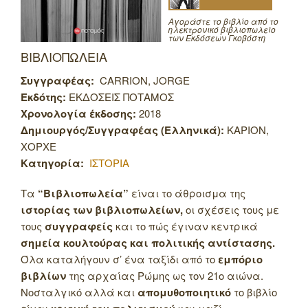
Αγοράστε το βιβλίο από το
ηλεκτρονικό βιβλιοπωλείο
των Εκδόσεων Γκοβόστη
ΒΙΒΛΙΟΠΩΛΕΙΑ
Συγγραφέας:
CARRION, JORGE
Εκδότης:
ΕΚΔΟΣΕΙΣ ΠΟΤΑΜΟΣ
Χρονολογία έκδοσης:
2018
Δημιουργός/Συγγραφέας (Ελληνικά):
ΚΑΡΙΟΝ,
ΧΟΡΧΕ
Κατηγορία:
ΙΣΤΟΡΙΑ
Τα
“Βιβλιοπωλεία”
είναι το άθροισμα της
ιστορίας των βιβλιοπωλείων,
οι σχέσεις τους με
τους
συγγραφείς
και το πώς έγιναν κεντρικά
σημεία κουλτούρας και πολιτικής αντίστασης.
Όλα καταλήγουν σ’ ένα ταξίδι από το
εμπόριο
βιβλίων
της αρχαίας Ρώμης ως τον 21ο αιώνα.
Νοσταλγικό αλλά και
απομυθοποιητικό
το βιβλίο