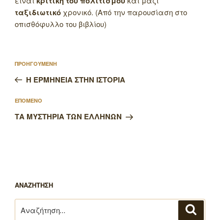
είναι
κριτική του πολιτισμού
και μαζί
ταξιδιωτικό
χρονικό. (Από την παρουσίαση στο
οπισθόφυλλο του βιβλίου)
Πλοήγηση
Προηγούμενο
ΠΡΟΗΓΟΥΜΕΝΗ
άρθρων
άρθρο
Η ΕΡΜΗΝΕΙΑ ΣΤΗΝ ΙΣΤΟΡΙΑ
Επόμενο
ΕΠΟΜΕΝΟ
άρθρο
ΤΑ ΜΥΣΤΗΡΙΑ ΤΩΝ ΕΛΛΗΝΩΝ
ΑΝΑΖΗΤΗΣΗ
Αναζήτηση
Αναζή
για: